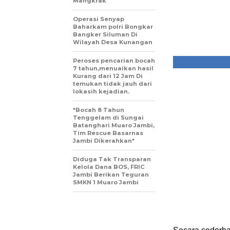
Mangkrak
Operasi Senyap
Baharkam polri Bongkar
Bangker Siluman Di
Wilayah Desa Kunangan
Peroses pencarian bocah
7 tahun,menuaikan hasil
Kurang dari 12 Jam Di
temukan tidak jauh dari
lokasih kejadian.
*Bocah 8 Tahun
Tenggelam di Sungai
Batanghari Muaro Jambi,
Tim Rescue Basarnas
Jambi Dikerahkan*
Diduga Tak Transparan
Kelola Dana BOS, FRIC
Jambi Berikan Teguran
SMKN 1 Muaro Jambi