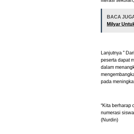
literasi sekolah
BACA JUG
Milyar Untu
Lanjutnya ” Dar
peserta dapat 
dalam menangka
mengembangkan
pada meningkat
“Kita berharap 
numerasi siswa
(Nurdin)