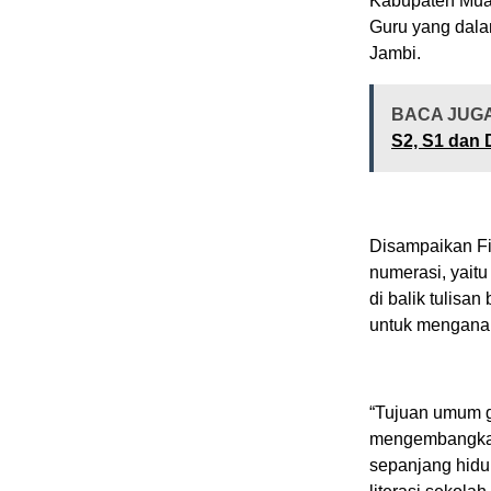
Kabupaten Muar
Guru yang dala
Jambi.
BACA JUG
S2, S1 dan 
Disampaikan Fir
numerasi, yai
di balik tulisa
untuk mengana
“Tujuan umum g
mengembangkan b
sepanjang hidu