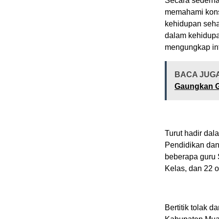
Secara sederha
memahami konse
kehidupan sehari
dalam kehidup
mengungkap info
BACA JUG
Gaungkan G
Turut hadir da
Pendidikan dan
beberapa guru S
Kelas, dan 22 
Bertitik tolak 