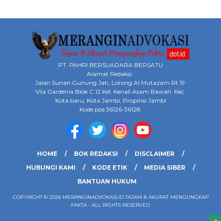
PT. PAHRI BERSUADARA BERSATU
Alamat Redaksi :
Jalan Sunan Gunung Jati, Lorong Al Mutazam Rt 19
Vila Gardenia Blok C 12 Kel. Kenali Asam Bawah Kec.
Kota baru, Kota Jambi, Propinsi Jambi
Kode pos 36126-36128.
HOME
BOK REDAKSI
DISCLAIMER
HUBUNGI KAMI
KODE ETIK
MEDIA SIBER
BANTUAN HUKUM
COPYRIGHT © 2026 MERANGINADVOKASI.ID TAJAM & AKURAT MENGUNGKAP
FAKTA - ALL RIGHTS RESERVED