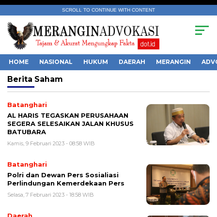
SCROLL TO CONTINUE WITH CONTENT
HOME
NASIONAL
HUKUM
DAERAH
MERANGIN
ADV
Berita
Saham
Batanghari
AL HARIS TEGASKAN PERUSAHAAN
SEGERA SELESAIKAN JALAN KHUSUS
BATUBARA
Kamis, 9 Februari 2023 - 08:58 WIB
Batanghari
Polri dan Dewan Pers Sosialiasi
Perlindungan Kemerdekaan Pers
Selasa, 7 Februari 2023 - 18:58 WIB
Daerah