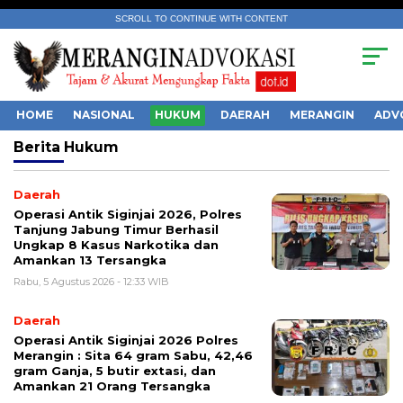
SCROLL TO CONTINUE WITH CONTENT
HOME
NASIONAL
HUKUM
DAERAH
MERANGIN
ADV
Berita
Hukum
Daerah
Operasi Antik Siginjai 2026, Polres
Tanjung Jabung Timur Berhasil
Ungkap 8 Kasus Narkotika dan
Amankan 13 Tersangka
Rabu, 5 Agustus 2026 - 12:33 WIB
Daerah
Operasi Antik Siginjai 2026 Polres
Merangin : Sita 64 gram Sabu, 42,46
gram Ganja, 5 butir extasi, dan
Amankan 21 Orang Tersangka