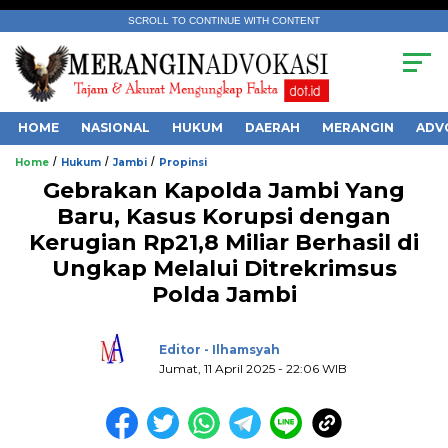
SCROLL TO CONTINUE WITH CONTENT
HOME
NASIONAL
HUKUM
DAERAH
MERANGIN
ADV
/
/
/
Home
Hukum
Jambi
Propinsi
Gebrakan Kapolda Jambi Yang
Baru, Kasus Korupsi dengan
Kerugian Rp21,8 Miliar Berhasil di
Ungkap Melalui Ditrekrimsus
.
Polda Jambi
Editor - Ilhamsyah
Jumat, 11 April 2025 - 22:06 WIB