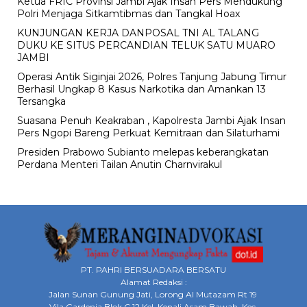
Ketua FRIC Provinsi Jambi Ajak Insan Pers Mendukung
Polri Menjaga Sitkamtibmas dan Tangkal Hoax
KUNJUNGAN KERJA DANPOSAL TNI AL TALANG
DUKU KE SITUS PERCANDIAN TELUK SATU MUARO
JAMBI
Operasi Antik Siginjai 2026, Polres Tanjung Jabung Timur
Berhasil Ungkap 8 Kasus Narkotika dan Amankan 13
Tersangka
Suasana Penuh Keakraban , Kapolresta Jambi Ajak Insan
Pers Ngopi Bareng Perkuat Kemitraan dan Silaturhami
Presiden Prabowo Subianto melepas keberangkatan
Perdana Menteri Tailan Anutin Charnvirakul
PT. PAHRI BERSUADARA BERSATU
Alamat Redaksi :
Jalan Sunan Gunung Jati, Lorong Al Mutazam Rt 19
Vila Gardenia Blok C 12 Kel. Kenali Asam Bawah Kec.