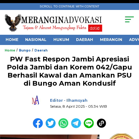
SCROLL TO CONTINUE WITH CONTENT
HOME
NASIONAL
HUKUM
DAERAH
MERANGIN
ADV
/
/
Home
Bungo
Daerah
PW Fast Respon Jambi Apresiasi
Polda Jambi dan Korem 042/Gapu
Berhasil Kawal dan Amankan PSU
di Bungo Aman Kondusif
.
Editor - Ilhamsyah
Selasa, 8 April 2025 - 05:34 WIB