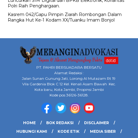
Luncurkan SIM Digital dan BPKB Elektronik, Korlantas
Polri Raih Penghargaan.
Kasrem 042/Gapu Pimpin Ziarah Rombongan Dalam
Rangka Hut Ke-1 Kodam XX/Tuanku Imam Bonjol
PT. PAHRI BERSUADARA BERSATU
Alamat Redaksi :
Jalan Sunan Gunung Jati, Lorong Al Mutazam Rt 19
Vila Gardenia Blok C 12 Kel. Kenali Asam Bawah Kec.
Kota baru, Kota Jambi, Propinsi Jambi
Kode pos 36126-36128.
HOME
BOK REDAKSI
DISCLAIMER
HUBUNGI KAMI
KODE ETIK
MEDIA SIBER