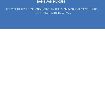
BANTUAN HUKUM
COPYRIGHT © 2026 MERANGINADVOKASI.ID TAJAM & AKURAT MENGUNGKAP
FAKTA - ALL RIGHTS RESERVED