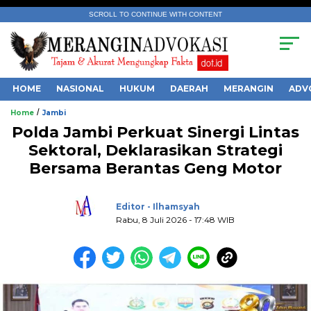
SCROLL TO CONTINUE WITH CONTENT
HOME
NASIONAL
HUKUM
DAERAH
MERANGIN
ADV
/
Home
Jambi
Polda Jambi Perkuat Sinergi Lintas
Sektoral, Deklarasikan Strategi
Bersama Berantas Geng Motor
.
Editor - Ilhamsyah
Rabu, 8 Juli 2026 - 17:48 WIB