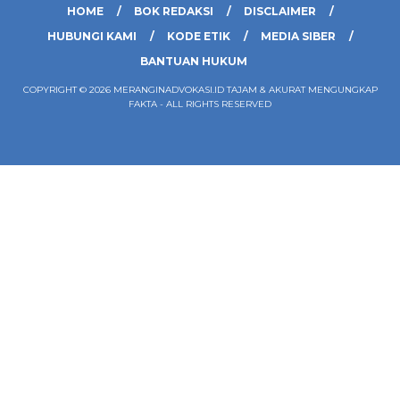
HOME
BOK REDAKSI
DISCLAIMER
HUBUNGI KAMI
KODE ETIK
MEDIA SIBER
BANTUAN HUKUM
COPYRIGHT © 2026 MERANGINADVOKASI.ID TAJAM & AKURAT MENGUNGKAP
FAKTA - ALL RIGHTS RESERVED