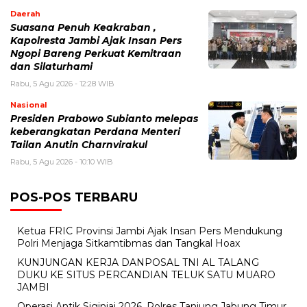
Daerah
Suasana Penuh Keakraban ,
Kapolresta Jambi Ajak Insan Pers
Ngopi Bareng Perkuat Kemitraan
dan Silaturhami
Rabu, 5 Agu 2026 - 12:28 WIB
Nasional
Presiden Prabowo Subianto melepas
keberangkatan Perdana Menteri
Tailan Anutin Charnvirakul
Rabu, 5 Agu 2026 - 10:10 WIB
POS-POS TERBARU
Ketua FRIC Provinsi Jambi Ajak Insan Pers Mendukung
Polri Menjaga Sitkamtibmas dan Tangkal Hoax
KUNJUNGAN KERJA DANPOSAL TNI AL TALANG
DUKU KE SITUS PERCANDIAN TELUK SATU MUARO
JAMBI
Operasi Antik Siginjai 2026, Polres Tanjung Jabung Timur