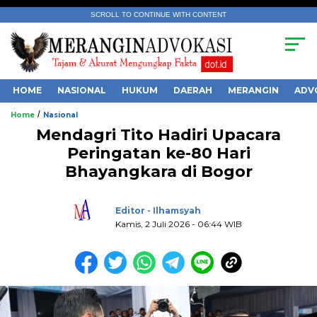
SCROLL TO CONTINUE WITH CONTENT
HOME
NASIONAL
HUKUM
DAERAH
MERANGIN
ADV
/
Home
Nasional
Mendagri Tito Hadiri Upacara
Peringatan ke-80 Hari
Bhayangkara di Bogor
.
Editor - Ilhamsyah
Kamis, 2 Juli 2026 - 06:44 WIB