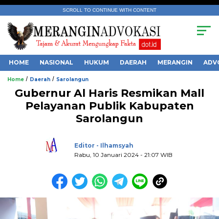
SCROLL TO CONTINUE WITH CONTENT
HOME
NASIONAL
HUKUM
DAERAH
MERANGIN
ADV
/
/
Home
Daerah
Sarolangun
Gubernur Al Haris Resmikan Mall
Pelayanan Publik Kabupaten
Sarolangun
.
Editor - Ilhamsyah
Rabu, 10 Januari 2024 - 21:07 WIB