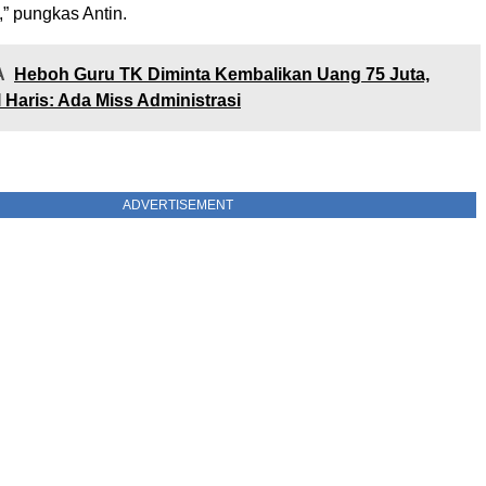
” pungkas Antin.
A
Heboh Guru TK Diminta Kembalikan Uang 75 Juta,
 Haris: Ada Miss Administrasi
ADVERTISEMENT