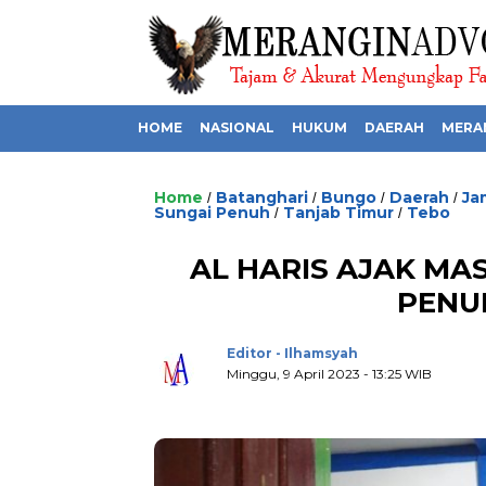
HOME
NASIONAL
HUKUM
DAERAH
MERA
Home
Batanghari
Bungo
Daerah
Ja
/
/
/
/
Sungai Penuh
Tanjab Timur
Tebo
/
/
AL HARIS AJAK MA
PENU
Editor - Ilhamsyah
Minggu, 9 April 2023 - 13:25 WIB