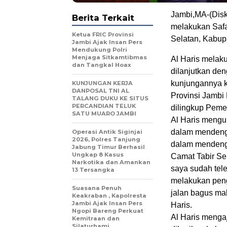
Jambi,MA-(Disk
Berita Terkait
melakukan Saf
Ketua FRIC Provinsi
Selatan, Kabup
Jambi Ajak Insan Pers
Mendukung Polri
Menjaga Sitkamtibmas
Al Haris melak
dan Tangkal Hoax
dilanjutkan de
kunjungannya k
KUNJUNGAN KERJA
DANPOSAL TNI AL
Provinsi Jambi 
TALANG DUKU KE SITUS
PERCANDIAN TELUK
dilingkup Peme
SATU MUARO JAMBI
Al Haris mengu
dalam mendenga
Operasi Antik Siginjai
2026, Polres Tanjung
dalam mendenga
Jabung Timur Berhasil
Ungkap 8 Kasus
Camat Tabir Sel
Narkotika dan Amankan
saya sudah tel
13 Tersangka
melakukan penge
Suasana Penuh
jalan bagus ma
Keakraban , Kapolresta
Jambi Ajak Insan Pers
Haris.
Ngopi Bareng Perkuat
Al Haris menga
Kemitraan dan
Silaturhami