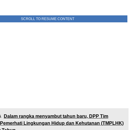
SCROLL TO RESUME CONTENT
A
Dalam rangka menyambut tahun baru, DPP Tim
 Pemerhati Lingkungan Hidup dan Kehutanan (TMPLHK)