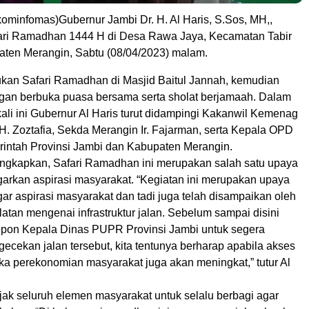
ominfomas)Gubernur Jambi Dr. H. Al Haris, S.Sos, MH,,
ari Ramadhan 1444 H di Desa Rawa Jaya, Kecamatan Tabir
aten Merangin, Sabtu (08/04/2023) malam.
ukan Safari Ramadhan di Masjid Baitul Jannah, kemudian
ngan berbuka puasa bersama serta sholat berjamaah. Dalam
ali ini Gubernur Al Haris turut didampingi Kakanwil Kemenag
H. Zoztafia, Sekda Merangin Ir. Fajarman, serta Kepala OPD
rintah Provinsi Jambi dan Kabupaten Merangin.
ngkapkan, Safari Ramadhan ini merupakan salah satu upaya
rkan aspirasi masyarakat. “Kegiatan ini merupakan upaya
r aspirasi masyarakat dan tadi juga telah disampaikan oleh
atan mengenai infrastruktur jalan. Sebelum sampai disini
epon Kepala Dinas PUPR Provinsi Jambi untuk segera
cekan jalan tersebut, kita tentunya berharap apabila akses
ka perekonomian masyarakat juga akan meningkat,” tutur Al
jak seluruh elemen masyarakat untuk selalu berbagi agar