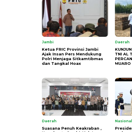
Jambi
Daerah
Ketua FRIC Provinsi Jambi
KUNJUN
Ajak Insan Pers Mendukung
TNI AL 
Polri Menjaga Sitkamtibmas
PERCAN
dan Tangkal Hoax
MUARO 
Daerah
Nasiona
Suasana Penuh Keakraban ,
Preside