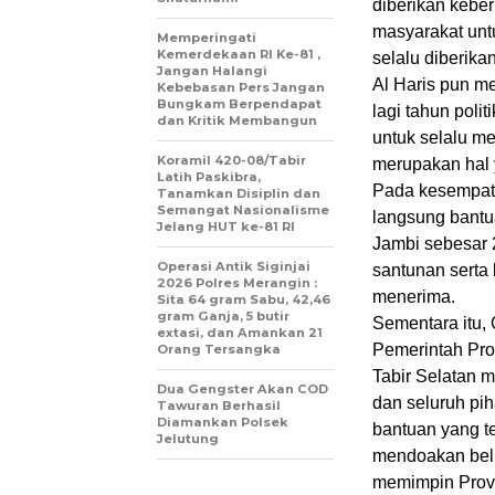
diberikan keber
masyarakat untu
Memperingati
Kemerdekaan RI Ke-81 ,
selalu diberika
Jangan Halangi
Al Haris pun m
Kebebasan Pers Jangan
Bungkam Berpendapat
lagi tahun poli
dan Kritik Membangun
untuk selalu m
Koramil 420-08/Tabir
merupakan hal y
Latih Paskibra,
Pada kesempata
Tanamkan Disiplin dan
Semangat Nasionalisme
langsung bantu
Jelang HUT ke-81 RI
Jambi sebesar 
Operasi Antik Siginjai
santunan serta
2026 Polres Merangin :
menerima.
Sita 64 gram Sabu, 42,46
gram Ganja, 5 butir
Sementara itu,
extasi, dan Amankan 21
Pemerintah Pro
Orang Tersangka
Tabir Selatan 
Dua Gengster Akan COD
dan seluruh pi
Tawuran Berhasil
Diamankan Polsek
bantuan yang te
Jelutung
mendoakan beli
memimpin Provi