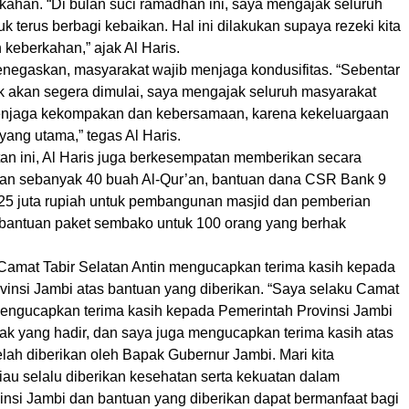
kahan. “Di bulan suci ramadhan ini, saya mengajak seluruh
k terus berbagi kebaikan. Hal ini dilakukan supaya rezeki kita
n keberkahan,” ajak Al Haris.
enegaskan, masyarakat wajib menjaga kondusifitas. “Sebentar
tik akan segera dimulai, saya mengajak seluruh masyarakat
enjaga kekompakan dan kebersamaan, karena kekeluargaan
ang utama,” tegas Al Haris.
n ini, Al Haris juga berkesempatan memberikan secara
an sebanyak 40 buah Al-Qur’an, bantuan dana CSR Bank 9
25 juta rupiah untuk pembangunan masjid dan pemberian
 bantuan paket sembako untuk 100 orang yang berhak
 Camat Tabir Selatan Antin mengucapkan terima kasih kepada
vinsi Jambi atas bantuan yang diberikan. “Saya selaku Camat
mengucapkan terima kasih kepada Pemerintah Provinsi Jambi
hak yang hadir, dan saya juga mengucapkan terima kasih atas
lah diberikan oleh Bapak Gubernur Jambi. Mari kita
au selalu diberikan kesehatan serta kekuatan dalam
nsi Jambi dan bantuan yang diberikan dapat bermanfaat bagi