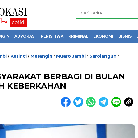
NGIN
ADVOKASI
PERISTIWA
KRIMINAL
EKONOMI
BISNIS
mbi
Kerinci
Merangin
Muaro Jambi
Sarolangun
/
/
/
/
/
SYARAKAT BERBAGI DI BULAN
H KEBERKAHAN