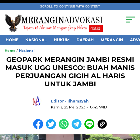
SCROLL TO CONTINUE WITH CONTENT
HOME
NASIONAL
HUKUM
DAERAH
MERANGIN
ADV
/
Home
Nasional
GEOPARK MERANGIN JAMBI RESMI
MASUK UGG UNESCO: BUAH MANIS
PERJUANGAN GIGIH AL HARIS
UNTUK JAMBI
.
Editor - Ilhamsyah
Kamis, 25 Mei 2023 - 18:45 WIB