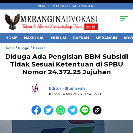
SCROLL TO CONTINUE WITH CONTENT
HOME
NASIONAL
HUKUM
DAERAH
MERANGIN
ADV
/
/
Home
Bungo
Daerah
Diduga Ada Pengisian BBM Subsidi
Tidak Sesuai Ketentuan di SPBU
Nomor 24.372.25 Jujuhan
.
Editor - Ilhamsyah
Kamis, 14 Mei 2026 - 17:41 WIB