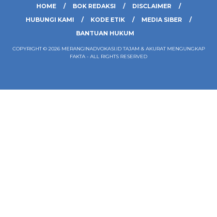
HOME
BOK REDAKSI
DISCLAIMER
HUBUNGI KAMI
KODE ETIK
MEDIA SIBER
BANTUAN HUKUM
COPYRIGHT © 2026 MERANGINADVOKASI.ID TAJAM & AKURAT MENGUNGKAP
FAKTA - ALL RIGHTS RESERVED