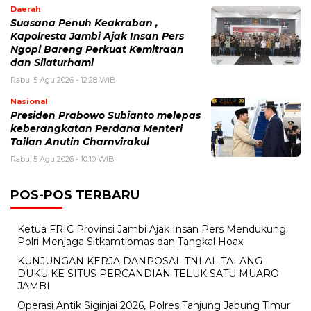
Daerah
Suasana Penuh Keakraban ,
Kapolresta Jambi Ajak Insan Pers
Ngopi Bareng Perkuat Kemitraan
dan Silaturhami
Rabu, 5 Agu 2026 - 12:28 WIB
Nasional
Presiden Prabowo Subianto melepas
keberangkatan Perdana Menteri
Tailan Anutin Charnvirakul
Rabu, 5 Agu 2026 - 10:10 WIB
POS-POS TERBARU
Ketua FRIC Provinsi Jambi Ajak Insan Pers Mendukung
Polri Menjaga Sitkamtibmas dan Tangkal Hoax
KUNJUNGAN KERJA DANPOSAL TNI AL TALANG
DUKU KE SITUS PERCANDIAN TELUK SATU MUARO
JAMBI
Operasi Antik Siginjai 2026, Polres Tanjung Jabung Timur