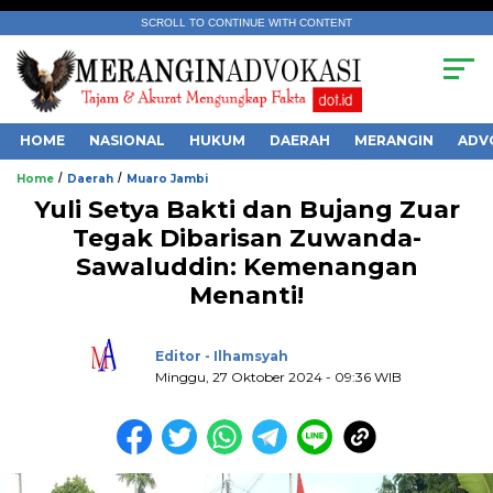
SCROLL TO CONTINUE WITH CONTENT
HOME
NASIONAL
HUKUM
DAERAH
MERANGIN
ADV
/
/
Home
Daerah
Muaro Jambi
Yuli Setya Bakti dan Bujang Zuar
Tegak Dibarisan Zuwanda-
Sawaluddin: Kemenangan
Menanti!
.
Editor - Ilhamsyah
Minggu, 27 Oktober 2024 - 09:36 WIB