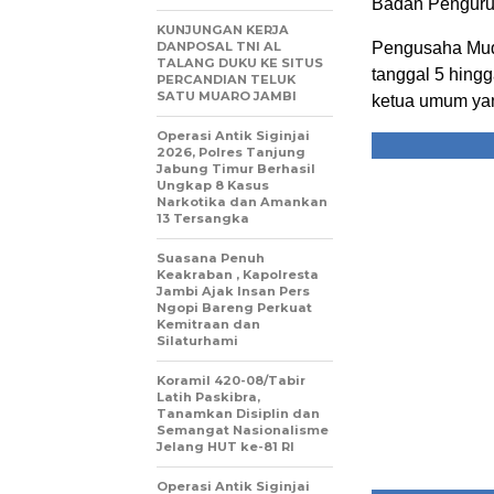
Badan Penguru
KUNJUNGAN KERJA
DANPOSAL TNI AL
Pengusaha Muda
TALANG DUKU KE SITUS
tanggal 5 hingg
PERCANDIAN TELUK
SATU MUARO JAMBI
ketua umum ya
Operasi Antik Siginjai
2026, Polres Tanjung
Jabung Timur Berhasil
Ungkap 8 Kasus
Narkotika dan Amankan
13 Tersangka
Suasana Penuh
Keakraban , Kapolresta
Jambi Ajak Insan Pers
Ngopi Bareng Perkuat
Kemitraan dan
Silaturhami
Koramil 420-08/Tabir
Latih Paskibra,
Tanamkan Disiplin dan
Semangat Nasionalisme
Jelang HUT ke-81 RI
Operasi Antik Siginjai