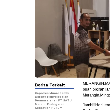
.
MERANGIN.MA –
Berita Terkait
buah pikiran l
Kapolres Muaro Jambi
Merangin.Ming
Dorong Penyelesaian
Permasalahan PT SATU
Melalui Dialog dan
Jambi!!Hari te
Kepastian Hukum