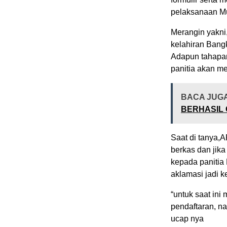
pelaksanaan M
Merangin yakn
kelahiran Bang
Adapun tahapan
panitia akan me
BACA JUG
BERHASIL 
Saat di tanya,A
berkas dan jik
kepada panitia
aklamasi jadi 
“untuk saat in
pendaftaran, na
ucap nya