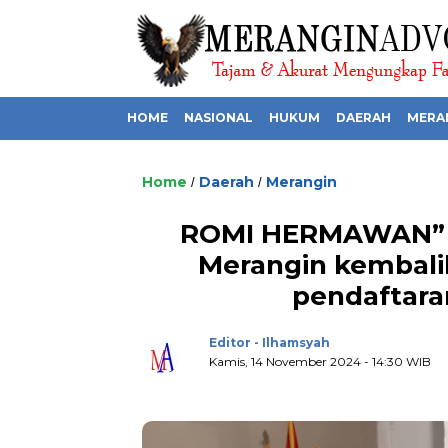
HOME
NASIONAL
HUKUM
DAERAH
MERA
Home
Daerah
Merangin
/
/
ROMI HERMAWAN” B
Merangin kembali
pendaftara
Editor - Ilhamsyah
Kamis, 14 November 2024 - 14:30 WIB