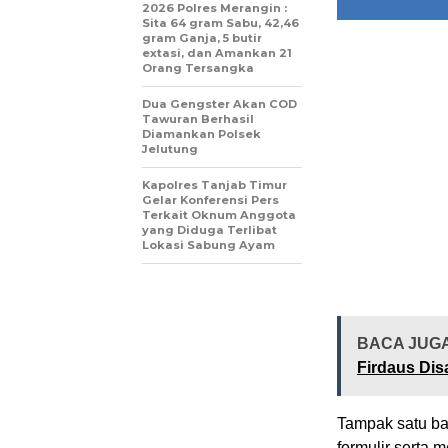
2026 Polres Merangin :
Sita 64 gram Sabu, 42,46
gram Ganja, 5 butir
extasi, dan Amankan 21
Orang Tersangka
Dua Gengster Akan COD
Tawuran Berhasil
Diamankan Polsek
Jelutung
Kapolres Tanjab Timur
Gelar Konferensi Pers
Terkait Oknum Anggota
yang Diduga Terlibat
Lokasi Sabung Ayam
BACA JUG
Firdaus Di
Tampak satu ba
formulir serta 