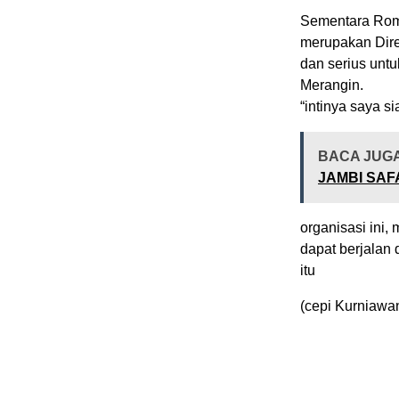
Sementara Rom
merupakan Dire
dan serius unt
Merangin.
“intinya saya 
BACA JUG
JAMBI SA
organisasi ini
dapat berjalan
itu
(cepi Kurniawa