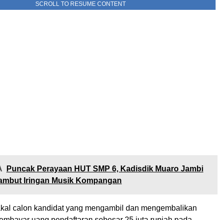
SCROLL TO RESUME CONTENT
A
Puncak Perayaan HUT SMP 6, Kadisdik Muaro Jambi
sambut Iringan Musik Kompangan
kal calon kandidat yang mengambil dan mengembalikan
membayar uang pendaftaran sebesar 25 juta rupiah pada