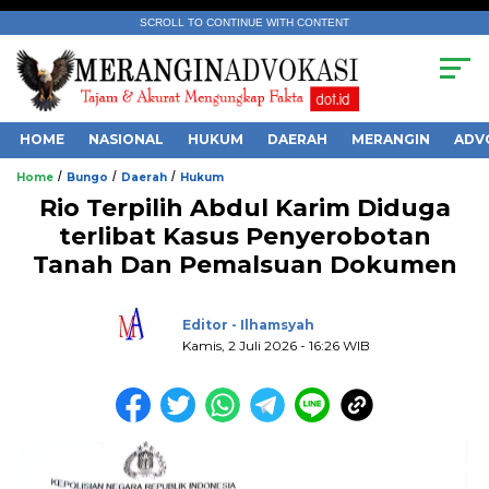
SCROLL TO CONTINUE WITH CONTENT
HOME
NASIONAL
HUKUM
DAERAH
MERANGIN
ADV
/
/
/
Home
Bungo
Daerah
Hukum
Rio Terpilih Abdul Karim Diduga
terlibat Kasus Penyerobotan
Tanah Dan Pemalsuan Dokumen
.
Editor - Ilhamsyah
Kamis, 2 Juli 2026 - 16:26 WIB