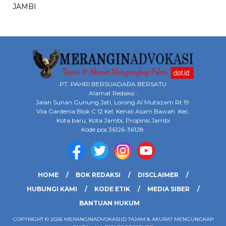
JAMBI
PT. PAHRI BERSUADARA BERSATU
Alamat Redaksi :
Jalan Sunan Gunung Jati, Lorong Al Mutazam Rt 19
Vila Gardenia Blok C 12 Kel. Kenali Asam Bawah Kec.
Kota baru, Kota Jambi, Propinsi Jambi
Kode pos 36126-36128.
HOME
BOK REDAKSI
DISCLAIMER
HUBUNGI KAMI
KODE ETIK
MEDIA SIBER
BANTUAN HUKUM
COPYRIGHT © 2026 MERANGINADVOKASI.ID TAJAM & AKURAT MENGUNGKAP