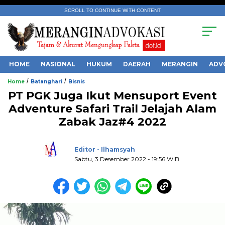
SCROLL TO CONTINUE WITH CONTENT
HOME
NASIONAL
HUKUM
DAERAH
MERANGIN
ADV
/
/
Home
Batanghari
Bisnis
PT PGK Juga Ikut Mensuport Event
Adventure Safari Trail Jelajah Alam
Zabak Jaz#4 2022
.
Editor - Ilhamsyah
Sabtu, 3 Desember 2022 - 19:56 WIB