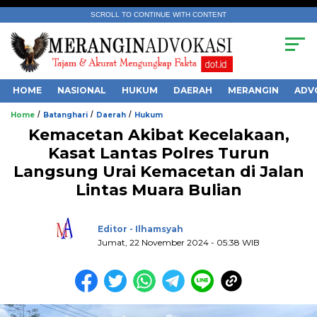
SCROLL TO CONTINUE WITH CONTENT
HOME
NASIONAL
HUKUM
DAERAH
MERANGIN
ADV
/
/
/
Home
Batanghari
Daerah
Hukum
Kemacetan Akibat Kecelakaan,
Kasat Lantas Polres Turun
Langsung Urai Kemacetan di Jalan
Lintas Muara Bulian
.
Editor - Ilhamsyah
Jumat, 22 November 2024 - 05:38 WIB