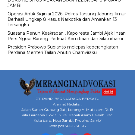
DUKU KE SITUS PERCANDIAN TELUK SATU MUARO
JAMBI
Operasi Antik Siginjai 2026, Polres Tanjung Jabung Timur
Berhasil Ungkap 8 Kasus Narkotika dan Amankan 13
Tersangka
Suasana Penuh Keakraban , Kapolresta Jambi Ajak Insan
Pers Ngopi Bareng Perkuat Kemitraan dan Silaturhami
Presiden Prabowo Subianto melepas keberangkatan
Perdana Menteri Tailan Anutin Charnvirakul
PT. PAHRI BERSUADARA BERSATU
Alamat Redaksi :
Jalan Sunan Gunung Jati, Lorong Al Mutazam Rt 19
Vila Gardenia Blok C 12 Kel. Kenali Asam Bawah Kec.
Kota baru, Kota Jambi, Propinsi Jambi
Kode pos 36126-36128.