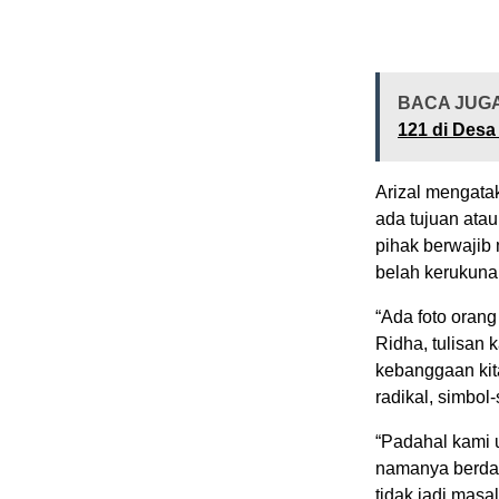
BACA JUG
121 di Desa
Arizal mengata
ada tujuan ata
pihak berwajib
belah kerukuna
“Ada foto ora
Ridha, tulisan 
kebanggaan kit
radikal, simbol-
“Padahal kami u
namanya berdam
tidak jadi masa