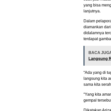
yang bisa meng
lanjutnya.
Dalam pelapora
diamankan dari 
didalamnya terd
terdapat gamba
BACA JUG
Langsung Ra
“Ada yang di tu
langsung kita a
sama kita serah
“Yang kita aman
gempal tersebut
Dikatakan Ariz