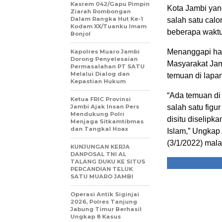
Kasrem 042/Gapu Pimpin
Kota Jambi yan
Ziarah Rombongan
Dalam Rangka Hut Ke-1
salah satu calo
Kodam XX/Tuanku Imam
beberapa waktu
Bonjol
Menanggapi hal
Kapolres Muaro Jambi
Dorong Penyelesaian
Masyarakat Jam
Permasalahan PT SATU
Melalui Dialog dan
temuan di lapa
Kepastian Hukum
“Ada temuan di
Ketua FRIC Provinsi
Jambi Ajak Insan Pers
salah satu figu
Mendukung Polri
disitu diselipk
Menjaga Sitkamtibmas
dan Tangkal Hoax
Islam,” Ungkap 
(3/1/2022) mal
KUNJUNGAN KERJA
DANPOSAL TNI AL
TALANG DUKU KE SITUS
PERCANDIAN TELUK
SATU MUARO JAMBI
Operasi Antik Siginjai
2026, Polres Tanjung
Jabung Timur Berhasil
Ungkap 8 Kasus