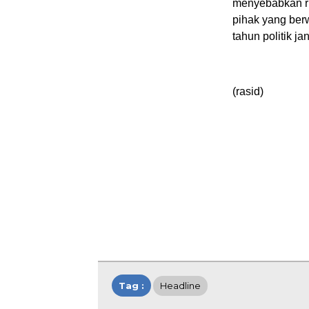
menyebabkan ru
pihak yang berw
tahun politik ja
(rasid)
Tag :
Headline