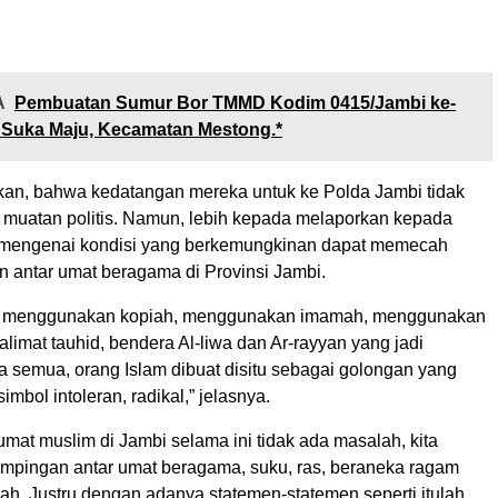
A
Pembuatan Sumur Bor TMMD Kodim 0415/Jambi ke-
 Suka Maju, Kecamatan Mestong.*
kan, bahwa kedatangan mereka untuk ke Polda Jambi tidak
u muatan politis. Namun, lebih kepada melaporkan kepada
 mengenai kondisi yang berkemungkinan dapat memecah
n antar umat beragama di Provinsi Jambi.
ng menggunakan kopiah, menggunakan imamah, menggunakan
kalimat tauhid, bendera Al-liwa dan Ar-rayyan yang jadi
a semua, orang Islam dibuat disitu sebagai golongan yang
simbol intoleran, radikal,” jelasnya.
mat muslim di Jambi selama ini tidak ada masalah, kita
pingan antar umat beragama, suku, ras, beraneka ragam
lah. Justru dengan adanya statemen-statemen seperti itulah