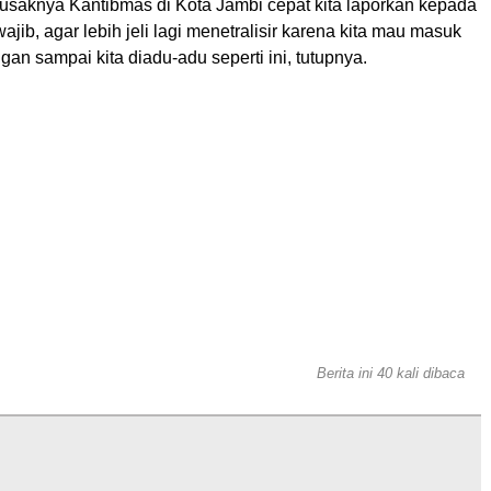
saknya Kantibmas di Kota Jambi cepat kita laporkan kepada
ajib, agar lebih jeli lagi menetralisir karena kita mau masuk
ngan sampai kita diadu-adu seperti ini, tutupnya.
Berita ini 40 kali dibaca