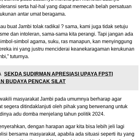
toleransi serta hal-hal yang dapat memecah belah persatuan
ukunan antar umat beragama.
u buat Jambi tolak radikal ? sama, kami juga tidak setuju
sme dan intoleran, sama-sama kita perangi. Tapi jangan ada
imbol-simbol agama, suku, ras manapun, kan menyinggung
ereka ini yang justru menciderai keanekaragaman kerukunan
bi,” tuturnya.
A
SEKDA SUDIRMAN APRESIASI UPAYA FPSTI
N BUDAYA PENCAK SILAT
wakili masyarakat Jambi pada umumnya berharap agar
at segera ditindaklanjuti oleh pihak yang berwenang untuk
dinya adu domba menjelang tahun politik 2024.
yerahkan, dengan harapan agar kita bisa lebih jeli lagi
isi bersama masyarakat, apabila ada situasi seperti itu yang