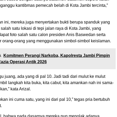
ganggu kantibmas pemecah belah di Kota Jambi tercinta,”
n ini, mereka juga menyertakan bukti berupa spanduk yang
salah satu lokasi di tepi jalan raya di Kota Jambi, yang
apat foto salah satu calon presiden Anis Baswedan serta
r orang-orang yang menggunakan simbol-simbol keislaman.
A
Komitmen Perangi Narkoba, Kapolresta Jambi Pimpin
zia Operasi Antik 2026
gu juang, ada yang di pal 10. Jadi tadi dari mulut ke mulut
mbil langkah kita buka, kita cabut, kita amankan nah ini sama-
kan,” kata Arizal.
kan ini cuma satu, yang ini dari pal 10,” tegas pria bertubuh
.
al, bahwa pada dasarnya mereka pun menolak adanya