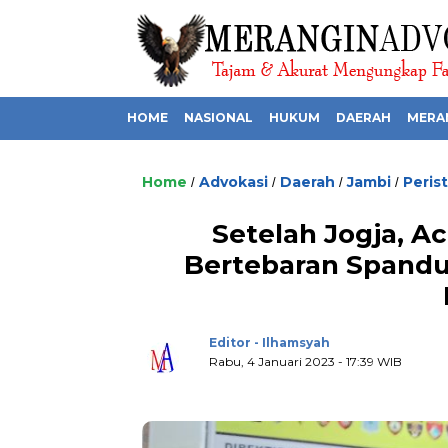
HOME
NASIONAL
HUKUM
DAERAH
MERA
Home
Advokasi
Daerah
Jambi
Peris
/
/
/
/
Setelah Jogja, Ac
Bertebaran Spandu
Editor - Ilhamsyah
Rabu, 4 Januari 2023 - 17:39 WIB