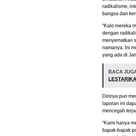
radikalisme, in
bangsa dan ker
“Kalo mereka ma
dengan radikali
menyematkan s
namanya. Ini m
yang ada di Jam
BACA JUG
LESTARIKA
Dirinya pun me
laporan ini dap
mencegah terja
“Kami hanya men
bapak-bapak pol