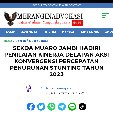
SCROLL TO CONTINUE WITH CONTENT
HOME
NASIONAL
HUKUM
DAERAH
MERANGIN
ADV
/
/
Home
Daerah
Muaro Jambi
SEKDA MUARO JAMBI HADIRI
PENILAIAN KINERJA DELAPAN AKSI
KONVERGENSI PERCEPATAN
PENURUNAN STUNTING TAHUN
.
2023
Editor - Ilhamsyah
Selasa, 4 April 2023 - 09:58 WIB