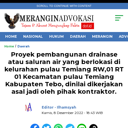
SCROLL TO CONTINUE WITH CONTENT
HOME
NASIONAL
HUKUM
DAERAH
MERANGIN
ADV
/
Home
Daerah
Proyek pembangunan drainase
atau saluran air yang berlokasi di
kelurahan pulau Temiang RW,01 RT
01 Kecamatan pulau Temiang
.
Kabupaten Tebo, dinilai dikerjakan
asal jadi oleh pihak kontraktor.
Editor - Ilhamsyah
Kamis, 8 Desember 2022 - 18:43 WIB