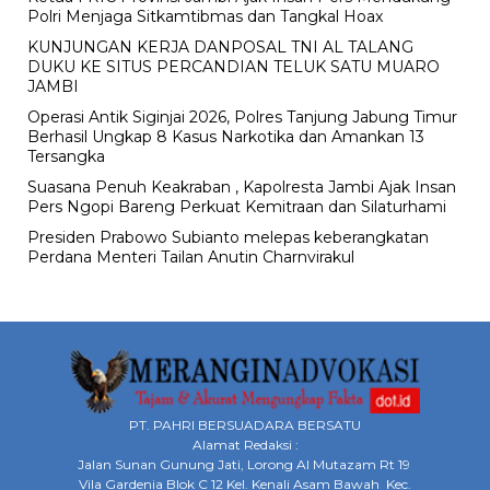
Polri Menjaga Sitkamtibmas dan Tangkal Hoax
KUNJUNGAN KERJA DANPOSAL TNI AL TALANG
DUKU KE SITUS PERCANDIAN TELUK SATU MUARO
JAMBI
Operasi Antik Siginjai 2026, Polres Tanjung Jabung Timur
Berhasil Ungkap 8 Kasus Narkotika dan Amankan 13
Tersangka
Suasana Penuh Keakraban , Kapolresta Jambi Ajak Insan
Pers Ngopi Bareng Perkuat Kemitraan dan Silaturhami
Presiden Prabowo Subianto melepas keberangkatan
Perdana Menteri Tailan Anutin Charnvirakul
PT. PAHRI BERSUADARA BERSATU
Alamat Redaksi :
Jalan Sunan Gunung Jati, Lorong Al Mutazam Rt 19
Vila Gardenia Blok C 12 Kel. Kenali Asam Bawah Kec.