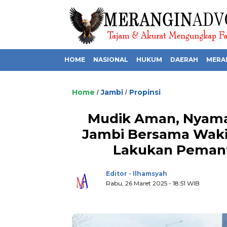
HOME
NASIONAL
HUKUM
DAERAH
MERA
Home
Jambi
Propinsi
/
/
Mudik Aman, Nyaman
Jambi Bersama Waki
Lakukan Peman
Editor - Ilhamsyah
Rabu, 26 Maret 2025 - 18:51 WIB