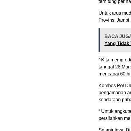
terhitung per h
Untuk arus mud
Provinsi Jambi
BACA JUG
Yang Tidak
“ Kita mempred
tanggal 28 Mare
mencapai 60 hi
Kombes Pol Dha
pengamanan ar
kendaraan prib
“ Untuk angkut
persilahkan mel
Selanjutnya, D