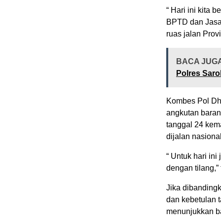
“ Hari ini kit
BPTD dan Jasa 
ruas jalan Prov
BACA JUG
Polres Saro
Kombes Pol Dhaf
angkutan baran
tanggal 24 kem
dijalan nasiona
“ Untuk hari in
dengan tilang,”
Jika dibanding
dan kebetulan t
menunjukkan ba