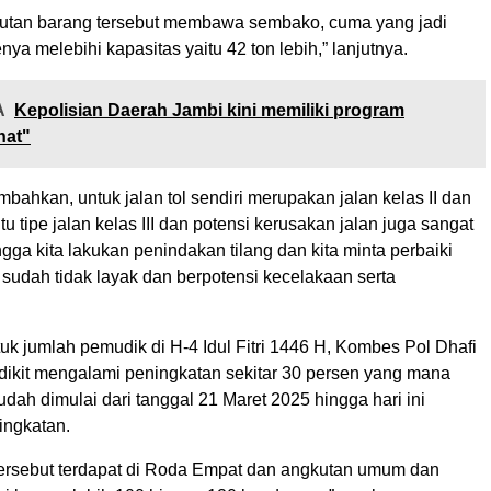
utan barang tersebut membawa sembako, cuma yang jadi
ya melebihi kapasitas yaitu 42 ton lebih,” lanjutnya.
A
Kepolisian Daerah Jambi kini memiliki program
hat"
bahkan, untuk jalan tol sendiri merupakan jalan kelas II dan
 itu tipe jalan kelas III dan potensi kerusakan jalan juga sangat
ngga kita lakukan penindakan tilang dan kita minta perbaiki
sudah tidak layak dan berpotensi kecelakaan serta
uk jumlah pemudik di H-4 Idul Fitri 1446 H, Kombes Pol Dhafi
ikit mengalami peningkatan sekitar 30 persen yang mana
udah dimulai dari tanggal 21 Maret 2025 hingga hari ini
ningkatan.
tersebut terdapat di Roda Empat dan angkutan umum dan