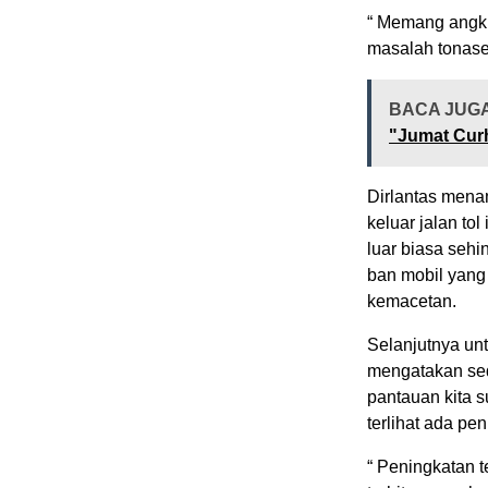
“ Memang angk
masalah tonasen
BACA JUG
"Jumat Cur
Dirlantas menam
keluar jalan tol
luar biasa sehi
ban mobil yang 
kemacetan.
Selanjutnya unt
mengatakan sed
pantauan kita s
terlihat ada pe
“ Peningkatan 