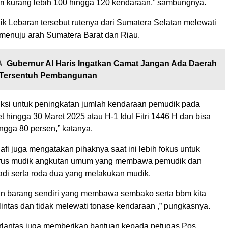
ari kurang lebih 100 hingga 120 kendaraan,” sambungnya.
ik Lebaran tersebut rutenya dari Sumatera Selatan melewati
 menuju arah Sumatera Barat dan Riau.
A
Gubernur Al Haris Ingatkan Camat Jangan Ada Daerah
 Tersentuh Pembangunan
iksi untuk peningkatan jumlah kendaraan pemudik pada
t hingga 30 Maret 2025 atau H-1 Idul Fitri 1446 H dan bisa
ngga 80 persen,” katanya.
fi juga mengatakan pihaknya saat ini lebih fokus untuk
us mudik angkutan umum yang membawa pemudik dan
adi serta roda dua yang melakukan mudik.
an barang sendiri yang membawa sembako serta bbm kita
intas dan tidak melewati tonase kendaraan ,” pungkasnya.
irlantas juga memberikan bantuan kepada petugas Pos