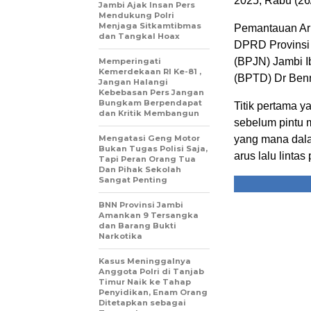
2025, Rabu (26
Jambi Ajak Insan Pers
Mendukung Polri
Menjaga Sitkamtibmas
Pemantauan Aru
dan Tangkal Hoax
DPRD Provinsi 
(BPJN) Jambi I
Memperingati
Kemerdekaan RI Ke-81 ,
(BPTD) Dr Benn
Jangan Halangi
Kebebasan Pers Jangan
Bungkam Berpendapat
Titik pertama 
dan Kritik Membangun
sebelum pintu 
Mengatasi Geng Motor
yang mana dala
Bukan Tugas Polisi Saja,
arus lalu linta
Tapi Peran Orang Tua
Dan Pihak Sekolah
Sangat Penting
BNN Provinsi Jambi
Amankan 9 Tersangka
dan Barang Bukti
Narkotika
Kasus Meninggalnya
Anggota Polri di Tanjab
Timur Naik ke Tahap
Penyidikan, Enam Orang
Ditetapkan sebagai