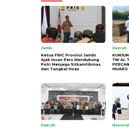
Jambi
Daerah
Ketua FRIC Provinsi Jambi
KUNJUN
Ajak Insan Pers Mendukung
TNI AL 
Polri Menjaga Sitkamtibmas
PERCAN
dan Tangkal Hoax
MUARO 
Daerah
Nasiona