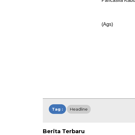
Pancasila Kabu
(Ags)
Tag :
Headline
Berita Terbaru