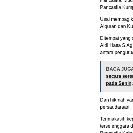
Pancasila, Mud
Pancasila Kump
Usai membagika
Alquran dan Ku
Ditempat yang
Aidi Hatta S.Ag
antara penguru
BACA JUG
secara sere
pada Senin, 
Dan hikmah yan
persaudaraan.
Terimakasih ke
terselenggara 