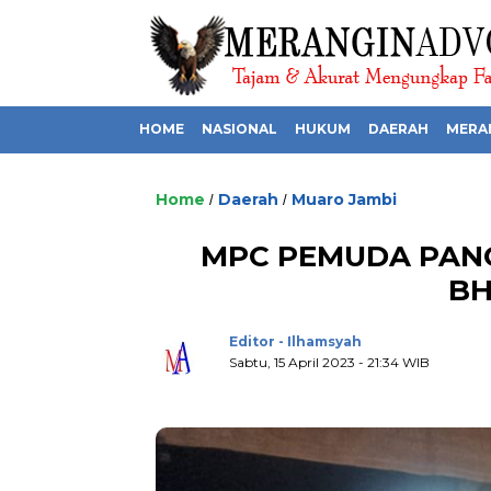
HOME
NASIONAL
HUKUM
DAERAH
MERA
Home
Daerah
Muaro Jambi
/
/
MPC PEMUDA PANC
BH
Editor - Ilhamsyah
Sabtu, 15 April 2023 - 21:34 WIB