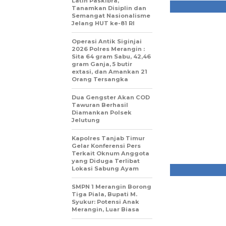
Latih Paskibra,
Tanamkan Disiplin dan
Semangat Nasionalisme
Jelang HUT ke-81 RI
Operasi Antik Siginjai
2026 Polres Merangin :
Sita 64 gram Sabu, 42,46
gram Ganja, 5 butir
extasi, dan Amankan 21
Orang Tersangka
Dua Gengster Akan COD
Tawuran Berhasil
Diamankan Polsek
Jelutung
Kapolres Tanjab Timur
Gelar Konferensi Pers
Terkait Oknum Anggota
yang Diduga Terlibat
Lokasi Sabung Ayam
SMPN 1 Merangin Borong
Tiga Piala, Bupati M.
Syukur: Potensi Anak
Merangin, Luar Biasa