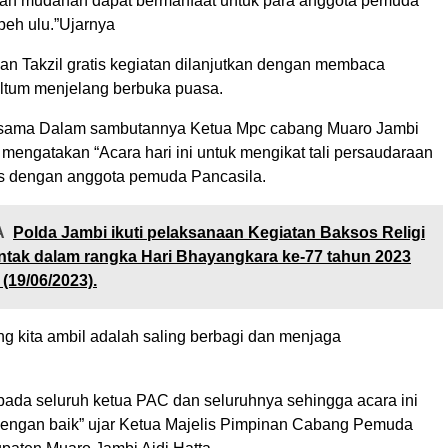
ah mudahan dapat bermanfaat untuk para anggota pemuda
eh ulu.”Ujarnya
n Takzil gratis kegiatan dilanjutkan dengan membaca
ltum menjelang berbuka puasa.
 sama Dalam sambutannya Ketua Mpc cabang Muaro Jambi
 mengatakan “Acara hari ini untuk mengikat tali persaudaraan
s dengan anggota pemuda Pancasila.
A
Polda Jambi ikuti pelaksanaan Kegiatan Baksos Religi
ntak dalam rangka Hari Bhayangkara ke-77 tahun 2023
(19/06/2023).
g kita ambil adalah saling berbagi dan menjaga
pada seluruh ketua PAC dan seluruhnya sehingga acara ini
dengan baik” ujar Ketua Majelis Pimpinan Cabang Pemuda