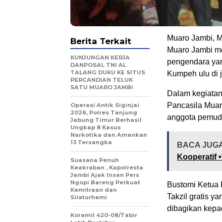
Muaro Jambi, 
Berita Terkait
Muaro Jambi me
KUNJUNGAN KERJA
pengendara yan
DANPOSAL TNI AL
TALANG DUKU KE SITUS
Kumpeh ulu di j
PERCANDIAN TELUK
SATU MUARO JAMBI
Dalam kegiatan
Pancasila Muar
Operasi Antik Siginjai
2026, Polres Tanjung
anggota pemuda
Jabung Timur Berhasil
Ungkap 8 Kasus
Narkotika dan Amankan
13 Tersangka
BACA JUG
Kooperatif 
Suasana Penuh
Keakraban , Kapolresta
Jambi Ajak Insan Pers
Ngopi Bareng Perkuat
Bustomi Ketua
Kemitraan dan
Takzil gratis y
Silaturhami
dibagikan kepa
Koramil 420-08/Tabir