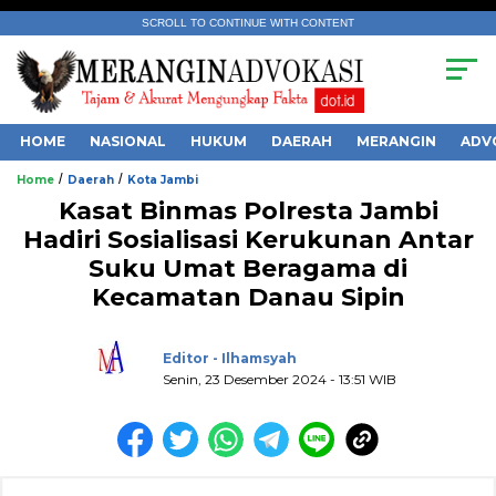
SCROLL TO CONTINUE WITH CONTENT
HOME
NASIONAL
HUKUM
DAERAH
MERANGIN
ADV
/
/
Home
Daerah
Kota Jambi
Kasat Binmas Polresta Jambi
Hadiri Sosialisasi Kerukunan Antar
Suku Umat Beragama di
Kecamatan Danau Sipin
.
Editor - Ilhamsyah
Senin, 23 Desember 2024 - 13:51 WIB