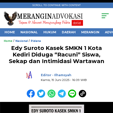
SCROLL TO CONTINUE WITH CONTENT
HOME
NASIONAL
HUKUM
DAERAH
MERANGIN
ADV
/
/
Home
Nasional
Pidana
Edy Suroto Kasek SMKN 1 Kota
Kediri Diduga “Racuni” Siswa,
Sekap dan Intimidasi Wartawan
.
Editor - Ilhamsyah
Kamis, 19 Juni 2025 - 16:09 WIB