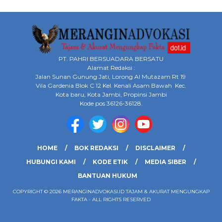
PT. PAHRI BERSUADARA BERSATU
Alamat Redaksi :
Jalan Sunan Gunung Jati, Lorong Al Mutazam Rt 19
Vila Gardenia Blok C 12 Kel. Kenali Asam Bawah Kec.
Kota baru, Kota Jambi, Propinsi Jambi
Kode pos 36126-36128.
HOME
BOK REDAKSI
DISCLAIMER
HUBUNGI KAMI
KODE ETIK
MEDIA SIBER
BANTUAN HUKUM
COPYRIGHT © 2026 MERANGINADVOKASI.ID TAJAM & AKURAT MENGUNGKAP
FAKTA - ALL RIGHTS RESERVED