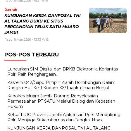
Rabu, 5 Agu 2026 - 15:21 WIB
Daerah
KUNJUNGAN KERJA DANPOSAL TNI
AL TALANG DUKU KE SITUS
PERCANDIAN TELUK SATU MUARO
JAMBI
Rabu, 5 Agu 2026 - 13:33 WIB
POS-POS TERBARU
Luncurkan SIM Digital dan BPKB Elektronik, Korlantas
Polri Raih Penghargaan.
Kasrem 042/Gapu Pimpin Ziarah Rombongan Dalam
Rangka Hut Ke-1 Kodam XX/Tuanku Imam Bonjol
Kapolres Muaro Jambi Dorong Penyelesaian
Permasalahan PT SATU Melalui Dialog dan Kepastian
Hukum
Ketua FRIC Provinsi Jambi Ajak Insan Pers Mendukung
Polri Menjaga Sitkamtibmas dan Tangkal Hoax
KUNJUNGAN KERJA DANPOSAL TNI AL TALANG