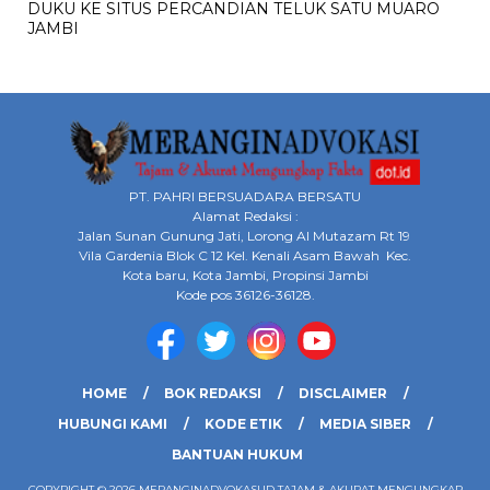
DUKU KE SITUS PERCANDIAN TELUK SATU MUARO
JAMBI
PT. PAHRI BERSUADARA BERSATU
Alamat Redaksi :
Jalan Sunan Gunung Jati, Lorong Al Mutazam Rt 19
Vila Gardenia Blok C 12 Kel. Kenali Asam Bawah Kec.
Kota baru, Kota Jambi, Propinsi Jambi
Kode pos 36126-36128.
HOME
BOK REDAKSI
DISCLAIMER
HUBUNGI KAMI
KODE ETIK
MEDIA SIBER
BANTUAN HUKUM
COPYRIGHT © 2026 MERANGINADVOKASI.ID TAJAM & AKURAT MENGUNGKAP