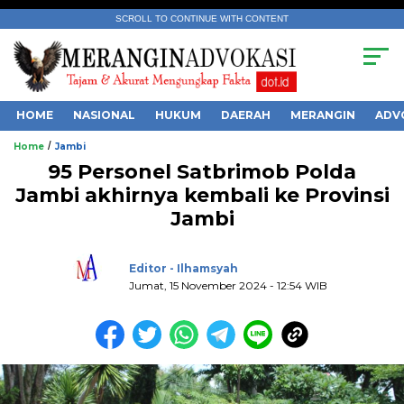
SCROLL TO CONTINUE WITH CONTENT
HOME
NASIONAL
HUKUM
DAERAH
MERANGIN
ADV
/
Home
Jambi
95 Personel Satbrimob Polda
Jambi akhirnya kembali ke Provinsi
Jambi
.
Editor - Ilhamsyah
Jumat, 15 November 2024 - 12:54 WIB