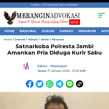
SCROLL TO CONTINUE WITH CONTENT
HOME
NASIONAL
HUKUM
DAERAH
MERANGIN
ADV
/
/
/
/
Home
Daerah
Hukum
Jambi
Nasional
Satnarkoba Polresta Jambi
Amankan Pria Diduga Kurir Sabu
.
Editor - Ilhamsyah
Selasa, 17 Januari 2023 - 19:25 WIB