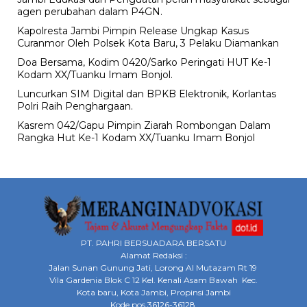
agen perubahan dalam P4GN.
Kapolresta Jambi Pimpin Release Ungkap Kasus
Curanmor Oleh Polsek Kota Baru, 3 Pelaku Diamankan
Doa Bersama, Kodim 0420/Sarko Peringati HUT Ke-1
Kodam XX/Tuanku Imam Bonjol.
Luncurkan SIM Digital dan BPKB Elektronik, Korlantas
Polri Raih Penghargaan.
Kasrem 042/Gapu Pimpin Ziarah Rombongan Dalam
Rangka Hut Ke-1 Kodam XX/Tuanku Imam Bonjol
PT. PAHRI BERSUADARA BERSATU
Alamat Redaksi :
Jalan Sunan Gunung Jati, Lorong Al Mutazam Rt 19
Vila Gardenia Blok C 12 Kel. Kenali Asam Bawah Kec.
Kota baru, Kota Jambi, Propinsi Jambi
Kode pos 36126-36128.