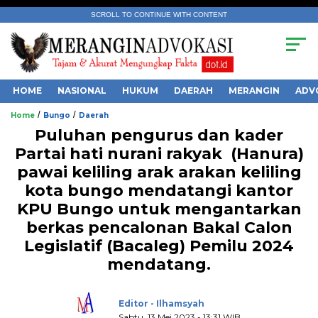
SCROLL TO CONTINUE WITH CONTENT
HOME
NASIONAL
HUKUM
DAERAH
MERANGIN
ADV
/
/
Home
Bungo
Daerah
Puluhan pengurus dan kader
Partai hati nurani rakyak (Hanura)
pawai keliling arak arakan keliling
kota bungo mendatangi kantor
.
KPU Bungo untuk mengantarkan
berkas pencalonan Bakal Calon
Legislatif (Bacaleg) Pemilu 2024
mendatang.
Editor - Ilhamsyah
Sabtu, 13 Mei 2023 - 13:31 WIB