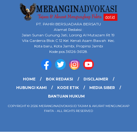
PT. PAHRI BERSUADARA BERSATU
Alamat Redaksi :
Jalan Sunan Gunung Jati, Lorong Al Mutazam Rt 19
Vila Gardenia Blok C 12 Kel. Kenali Asam Bawah Kec.
Kota baru, Kota Jambi, Propinsi Jambi
Kode pos 36126-36128.
HOME
BOK REDAKSI
DISCLAIMER
HUBUNGI KAMI
KODE ETIK
MEDIA SIBER
BANTUAN HUKUM
COPYRIGHT © 2026 MERANGINADVOKASI.ID TAJAM & AKURAT MENGUNGKAP
FAKTA - ALL RIGHTS RESERVED