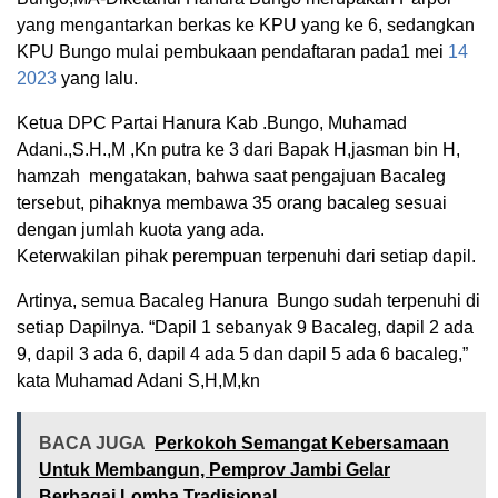
yang mengantarkan berkas ke KPU yang ke 6, sedangkan
KPU Bungo mulai pembukaan pendaftaran pada1 mei
14
2023
yang lalu.
Ketua DPC Partai Hanura Kab .Bungo, Muhamad
Adani.,S.H.,M ,Kn putra ke 3 dari Bapak H,jasman bin H,
hamzah mengatakan, bahwa saat pengajuan Bacaleg
tersebut, pihaknya membawa 35 orang bacaleg sesuai
dengan jumlah kuota yang ada.
Keterwakilan pihak perempuan terpenuhi dari setiap dapil.
Artinya, semua Bacaleg Hanura Bungo sudah terpenuhi di
setiap Dapilnya. “Dapil 1 sebanyak 9 Bacaleg, dapil 2 ada
9, dapil 3 ada 6, dapil 4 ada 5 dan dapil 5 ada 6 bacaleg,”
kata Muhamad Adani S,H,M,kn
BACA JUGA
Perkokoh Semangat Kebersamaan
Untuk Membangun, Pemprov Jambi Gelar
Berbagai Lomba Tradisional