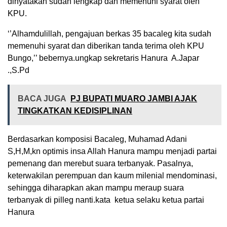
dinyatakan sudah lengkap dan memenuhi syarat oleh
KPU.
‘’Alhamdulillah, pengajuan berkas 35 bacaleg kita sudah
memenuhi syarat dan diberikan tanda terima oleh KPU
Bungo,’’ bebernya.ungkap sekretaris Hanura A.Japar
.,S.Pd
BACA JUGA
PJ BUPATI MUARO JAMBI AJAK
TINGKATKAN KEDISIPLINAN
Berdasarkan komposisi Bacaleg, Muhamad Adani
S,H,M,kn optimis insa Allah Hanura mampu menjadi partai
pemenang dan merebut suara terbanyak. Pasalnya,
keterwakilan perempuan dan kaum milenial mendominasi,
sehingga diharapkan akan mampu meraup suara
terbanyak di pilleg nanti.kata ketua selaku ketua partai
Hanura