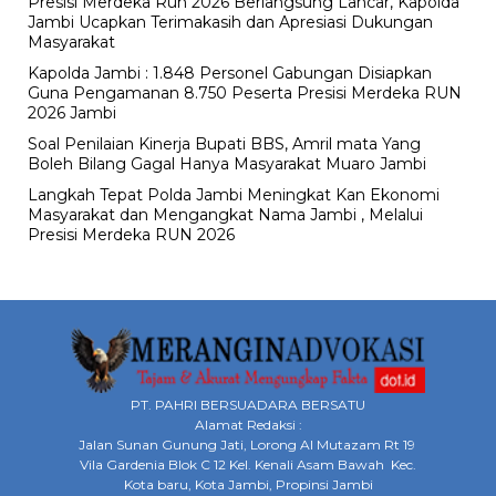
Presisi Merdeka Run 2026 Berlangsung Lancar, Kapolda
Jambi Ucapkan Terimakasih dan Apresiasi Dukungan
Masyarakat
Kapolda Jambi : 1.848 Personel Gabungan Disiapkan
Guna Pengamanan 8.750 Peserta Presisi Merdeka RUN
2026 Jambi
Soal Penilaian Kinerja Bupati BBS, Amril mata Yang
Boleh Bilang Gagal Hanya Masyarakat Muaro Jambi
Langkah Tepat Polda Jambi Meningkat Kan Ekonomi
Masyarakat dan Mengangkat Nama Jambi , Melalui
Presisi Merdeka RUN 2026
PT. PAHRI BERSUADARA BERSATU
Alamat Redaksi :
Jalan Sunan Gunung Jati, Lorong Al Mutazam Rt 19
Vila Gardenia Blok C 12 Kel. Kenali Asam Bawah Kec.
Kota baru, Kota Jambi, Propinsi Jambi