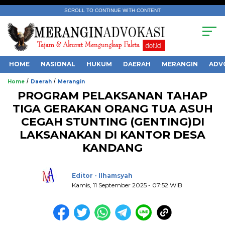
SCROLL TO CONTINUE WITH CONTENT
HOME
NASIONAL
HUKUM
DAERAH
MERANGIN
ADV
/
/
Home
Daerah
Merangin
PROGRAM PELAKSANAN TAHAP
TIGA GERAKAN ORANG TUA ASUH
CEGAH STUNTING (GENTING)DI
LAKSANAKAN DI KANTOR DESA
.
KANDANG
Editor - Ilhamsyah
Kamis, 11 September 2025 - 07:52 WIB