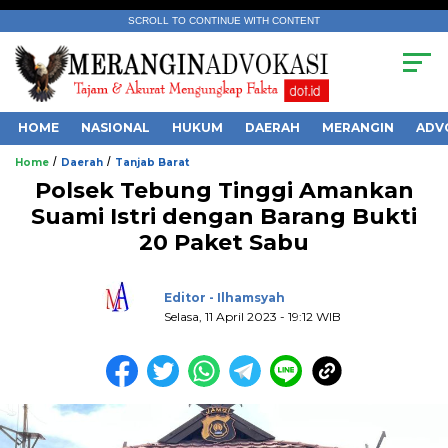
SCROLL TO CONTINUE WITH CONTENT
HOME
NASIONAL
HUKUM
DAERAH
MERANGIN
ADV
/
/
Home
Daerah
Tanjab Barat
Polsek Tebung Tinggi Amankan
Suami Istri dengan Barang Bukti
20 Paket Sabu
.
Editor - Ilhamsyah
Selasa, 11 April 2023 - 19:12 WIB