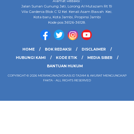
Alamat Redaksi :
Jalan Sunan Gunung Jati, Lorong Al Mutazam Rt 19
Vila Gardenia Blok C 12 Kel. Kenali Asam Bawah Kec.
Kota baru, Kota Jambi, Propinsi Jambi
Kode pos 36126-36128.
HOME
BOK REDAKSI
DISCLAIMER
HUBUNGI KAMI
KODE ETIK
MEDIA SIBER
BANTUAN HUKUM
COPYRIGHT © 2026 MERANGINADVOKASI.ID TAJAM & AKURAT MENGUNGKAP
FAKTA - ALL RIGHTS RESERVED