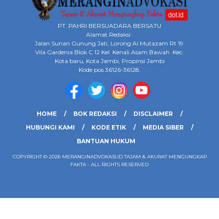
PT. PAHRI BERSUADARA BERSATU
Alamat Redaksi :
Jalan Sunan Gunung Jati, Lorong Al Mutazam Rt 19
Vila Gardenia Blok C 12 Kel. Kenali Asam Bawah Kec.
Kota baru, Kota Jambi, Propinsi Jambi
Kode pos 36126-36128.
HOME
BOK REDAKSI
DISCLAIMER
HUBUNGI KAMI
KODE ETIK
MEDIA SIBER
BANTUAN HUKUM
COPYRIGHT © 2026 MERANGINADVOKASI.ID TAJAM & AKURAT MENGUNGKAP
FAKTA - ALL RIGHTS RESERVED