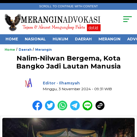
SCROLL TO CONTINUE WITH CONTENT
HOME
NASIONAL
HUKUM
DAERAH
MERANGIN
ADV
/
/
Home
Daerah
Merangin
Nalim-Nilwan Bergema, Kota
Bangko Jadi Lautan Manusia
.
Editor - Ilhamsyah
Minggu, 3 November 2024 - 09:31 WIB