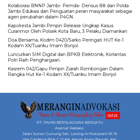
Kolaborasi BNNP Jambi- Pemda- Densus 88 dan Polda
Jambi Edukasi dan Penguatan peran masyarakat sebagai
agen perubahan dalam P4GN.
Kapolresta Jambi Pimpin Release Ungkap Kasus
Curanmor Oleh Polsek Kota Baru, 3 Pelaku Diamankan
Doa Bersama, Kodim 0420/Sarko Peringati HUT Ke-1
Kodam XX/Tuanku Imam Bonjol.
Luncurkan SIM Digital dan BPKB Elektronik, Korlantas
Polri Raih Penghargaan.
Kasrem 042/Gapu Pimpin Ziarah Rombongan Dalam
Rangka Hut Ke-1 Kodam XX/Tuanku Imam Bonjol
PT. PAHRI BERSUADARA BERSATU
Alamat Redaksi :
Jalan Sunan Gunung Jati, Lorong Al Mutazam Rt 19
Vila Gardenia Blok C 12 Kel. Kenali Asam Bawah Kec.