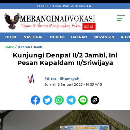
SCROLL TO CONTINUE WITH CONTENT
HOME
NASIONAL
HUKUM
DAERAH
MERANGIN
ADV
/
/
Home
Daerah
Jambi
Kunjungi Denpal II/2 Jambi, Ini
Pesan Kapaldam II/Sriwijaya
.
Editor - Ilhamsyah
Jumat, 6 Januari 2023 - 14:53 WIB