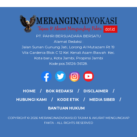
PT. PAHRI BERSUADARA BERSATU
Alamat Redaksi :
Jalan Sunan Gunung Jati, Lorong Al Mutazam Rt 19
Vila Gardenia Blok C 12 Kel. Kenali Asam Bawah Kec.
Kota baru, Kota Jambi, Propinsi Jambi
Kode pos 36126-36128.
HOME
BOK REDAKSI
DISCLAIMER
HUBUNGI KAMI
KODE ETIK
MEDIA SIBER
BANTUAN HUKUM
COPYRIGHT © 2026 MERANGINADVOKASI.ID TAJAM & AKURAT MENGUNGKAP
FAKTA - ALL RIGHTS RESERVED