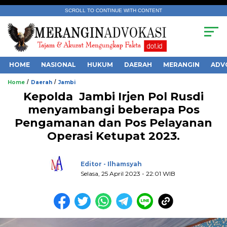
SCROLL TO CONTINUE WITH CONTENT
HOME
NASIONAL
HUKUM
DAERAH
MERANGIN
ADV
/
/
Home
Daerah
Jambi
Kepolda Jambi Irjen Pol Rusdi
menyambangi beberapa Pos
Pengamanan dan Pos Pelayanan
Operasi Ketupat 2023.
.
Editor - Ilhamsyah
Selasa, 25 April 2023 - 22:01 WIB