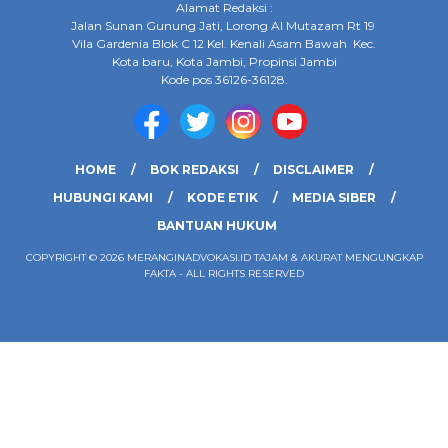
Alamat Redaksi :
Jalan Sunan Gunung Jati, Lorong Al Mutazam Rt 19
Vila Gardenia Blok C 12 Kel. Kenali Asam Bawah Kec.
Kota baru, Kota Jambi, Propinsi Jambi
Kode pos 36126-36128.
HOME
BOK REDAKSI
DISCLAIMER
HUBUNGI KAMI
KODE ETIK
MEDIA SIBER
BANTUAN HUKUM
COPYRIGHT © 2026 MERANGINADVOKASI.ID TAJAM & AKURAT MENGUNGKAP
FAKTA - ALL RIGHTS RESERVED