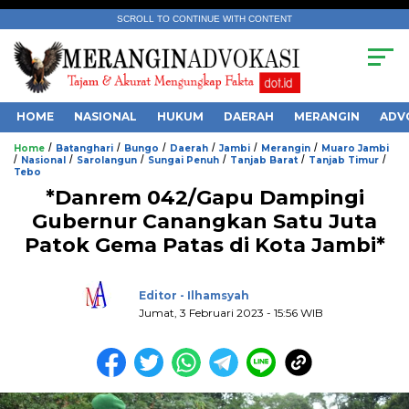
SCROLL TO CONTINUE WITH CONTENT
HOME
NASIONAL
HUKUM
DAERAH
MERANGIN
ADV
/
/
/
/
/
/
Home
Batanghari
Bungo
Daerah
Jambi
Merangin
Muaro Jambi
/
/
/
/
/
/
Nasional
Sarolangun
Sungai Penuh
Tanjab Barat
Tanjab Timur
Tebo
*Danrem 042/Gapu Dampingi
Gubernur Canangkan Satu Juta
Patok Gema Patas di Kota Jambi*
.
Editor - Ilhamsyah
Jumat, 3 Februari 2023 - 15:56 WIB