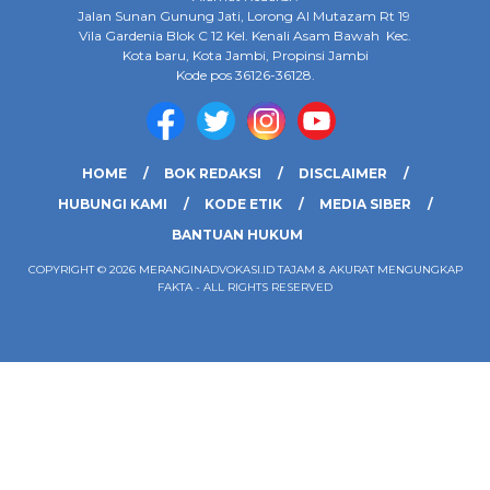
Jalan Sunan Gunung Jati, Lorong Al Mutazam Rt 19
Vila Gardenia Blok C 12 Kel. Kenali Asam Bawah Kec.
Kota baru, Kota Jambi, Propinsi Jambi
Kode pos 36126-36128.
HOME
BOK REDAKSI
DISCLAIMER
HUBUNGI KAMI
KODE ETIK
MEDIA SIBER
BANTUAN HUKUM
COPYRIGHT © 2026 MERANGINADVOKASI.ID TAJAM & AKURAT MENGUNGKAP
FAKTA - ALL RIGHTS RESERVED