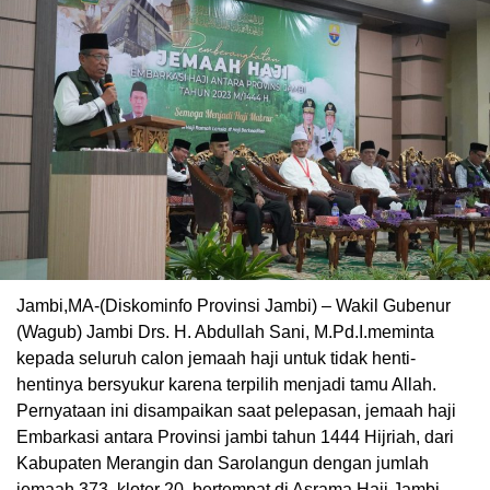
Jambi,MA-(Diskominfo Provinsi Jambi) – Wakil Gubenur
(Wagub) Jambi Drs. H. Abdullah Sani, M.Pd.I.meminta
kepada seluruh calon jemaah haji untuk tidak henti-
hentinya bersyukur karena terpilih menjadi tamu Allah.
Pernyataan ini disampaikan saat pelepasan, jemaah haji
Embarkasi antara Provinsi jambi tahun 1444 Hijriah, dari
Kabupaten Merangin dan Sarolangun dengan jumlah
jemaah 373, kloter 20, bertempat di Asrama Haji Jambi,