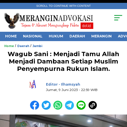
SCROLL TO CONTINUE WITH CONTENT
HOME
NASIONAL
HUKUM
DAERAH
MERANGIN
ADV
/
/
Home
Daerah
Jambi
Wagub Sani : Menjadi Tamu Allah
Menjadi Dambaan Setiap Muslim
Penyempurna Rukun Islam.
.
Editor - Ilhamsyah
Jumat, 9 Juni 2023 - 22:59 WIB