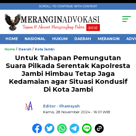
SCROLL TO CONTINUE WITH CONTENT
HOME
NASIONAL
HUKUM
DAERAH
MERANGIN
ADV
/
/
Home
Daerah
Kota Jambi
Untuk Tahapan Pemungutan
Suara Pilkada Serentak Kapolresta
Jambi Himbau Tetap Jaga
Kedamaian agar Situasi Kondusif
.
Di Kota Jambi
Editor - Ilhamsyah
Kamis, 28 November 2024 - 16:01 WIB