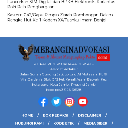
Luncurkan SIM Digital dan BPKB Elektronik, Korlantas
Polri Raih Penghargaan.
Kasrem 042/Gapu Pimpin Ziarah Rombongan Dalam
Rangka Hut Ke-1 Kodam XX/Tuanku Imam Bonjol
PT. PAHRI BERSUADARA BERSATU
Alamat Redaksi :
Jalan Sunan Gunung Jati, Lorong Al Mutazam Rt 19
Vila Gardenia Blok C 12 Kel. Kenali Asam Bawah Kec.
Kota baru, Kota Jambi, Propinsi Jambi
Kode pos 36126-36128.
HOME
BOK REDAKSI
DISCLAIMER
HUBUNGI KAMI
KODE ETIK
MEDIA SIBER