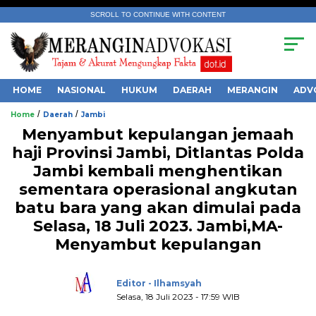
SCROLL TO CONTINUE WITH CONTENT
HOME
NASIONAL
HUKUM
DAERAH
MERANGIN
ADV
/
/
Home
Daerah
Jambi
Menyambut kepulangan jemaah
haji Provinsi Jambi, Ditlantas Polda
Jambi kembali menghentikan
sementara operasional angkutan
.
batu bara yang akan dimulai pada
Selasa, 18 Juli 2023. Jambi,MA-
Menyambut kepulangan
Editor - Ilhamsyah
Selasa, 18 Juli 2023 - 17:59 WIB