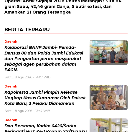
Operasi Antik Siginjai 2026 Polres Merangin : Sita 64
gram Sabu, 42,46 gram Ganja, 5 butir extasi, dan
Amankan 21 Orang Tersangka
BERITA TERBARU
Daerah
Kolaborasi BNNP Jambi- Pemda-
Densus 88 dan Polda Jambi Edukasi
dan Penguatan peran masyarakat
sebagai agen perubahan dalam
P4GN.
Sabtu, 8 Agu 2026 - 14:07 WIB
Daerah
Kapolresta Jambi Pimpin Release
Ungkap Kasus Curanmor Oleh Polsek
Kota Baru, 3 Pelaku Diamankan
Sabtu, 8 Agu 2026 - 13:47 WIB
Daerah
Doa Bersama, Kodim 0420/Sarko
Peringati HUT Ke-1 Kodam XX/Tuanku