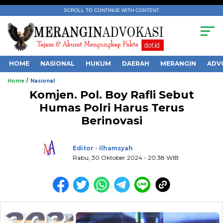
SCROLL TO CONTINUE WITH CONTENT
HOME
NASIONAL
HUKUM
DAERAH
MERANGIN
ADV
/
Home
Nasional
Komjen. Pol. Boy Rafli Sebut
Humas Polri Harus Terus
Berinovasi
.
Editor - Ilhamsyah
Rabu, 30 Oktober 2024 - 20:38 WIB