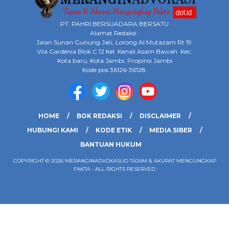
PT. PAHRI BERSUADARA BERSATU
Alamat Redaksi :
Jalan Sunan Gunung Jati, Lorong Al Mutazam Rt 19
Vila Gardenia Blok C 12 Kel. Kenali Asam Bawah Kec.
Kota baru, Kota Jambi, Propinsi Jambi
Kode pos 36126-36128.
HOME
BOK REDAKSI
DISCLAIMER
HUBUNGI KAMI
KODE ETIK
MEDIA SIBER
BANTUAN HUKUM
COPYRIGHT © 2026 MERANGINADVOKASI.ID TAJAM & AKURAT MENGUNGKAP
FAKTA - ALL RIGHTS RESERVED