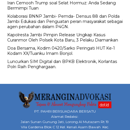
Iran Cemooh Trump soal Selat Hormuz: Anda Sedang
Bermimpi Tuan
Kolaborasi BNNP Jambi- Pemda- Densus 88 dan Polda
Jambi Edukasi dan Penguatan peran masyarakat sebagai
agen perubahan dalam P4GN.
Kapolresta Jambi Pimpin Release Ungkap Kasus
Curanmor Oleh Polsek Kota Baru, 3 Pelaku Diamankan
Doa Bersama, Kodim 0420/Sarko Peringati HUT Ke-1
Kodam XX/Tuanku Imam Bonjol.
Luncurkan SIM Digital dan BPKB Elektronik, Korlantas
Polri Raih Penghargaan.
PT. PAHRI BERSUADARA BERSATU
Alamat Redaksi :
Jalan Sunan Gunung Jati, Lorong Al Mutazam Rt 19
Vila Gardenia Blok C 12 Kel. Kenali Asam Bawah Kec.