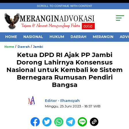
SCROLL TO CONTINUE WITH CONTENT
HOME
NASIONAL
HUKUM
DAERAH
MERANGIN
ADV
/
/
Home
Daerah
Jambi
Ketua DPD RI Ajak PP Jambi
Dorong Lahirnya Konsensus
Nasional untuk Kembali ke Sistem
Bernegara Rumusan Pendiri
.
Bangsa
Editor - Ilhamsyah
Minggu, 25 Juni 2023 - 18:57 WIB