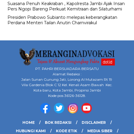
Suasana Penuh Keakraban , Kapolresta Jambi Ajak Insan
Pers Ngopi Bareng Perkuat Kemitraan dan Silaturhami
Presiden Prabowo Subianto melepas keberangkatan
Perdana Menteri Tailan Anutin Charnvirakul
PT. PAHRI BERSUADARA BERSATU
Alamat Redaksi :
Jalan Sunan Gunung Jati, Lorong Al Mutazam Rt 19
Vila Gardenia Blok C 12 Kel. Kenali Asam Bawah Kec.
Kota baru, Kota Jambi, Propinsi Jambi
Kode pos 36126-36128.
HOME
BOK REDAKSI
DISCLAIMER
HUBUNGI KAMI
KODE ETIK
MEDIA SIBER