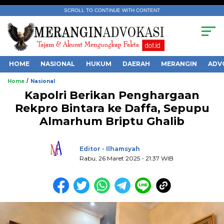
SCROLL TO CONTINUE WITH CONTENT
HOME
NASIONAL
HUKUM
DAERAH
MERANGIN
ADV
/
Home
Nasional
Kapolri Berikan Penghargaan
Rekpro Bintara ke Daffa, Sepupu
Almarhum Briptu Ghalib
.
Editor - Ilhamsyah
Rabu, 26 Maret 2025 - 21:37 WIB