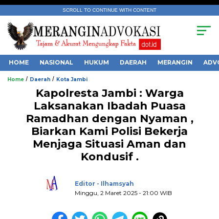
SCROLL TO CONTINUE WITH CONTENT
HOME
NASIONAL
HUKUM
DAERAH
MERANGIN
ADV
/
/
Home
Daerah
Kota Jambi
Kapolresta Jambi : Warga
Laksanakan Ibadah Puasa
Ramadhan dengan Nyaman ,
Biarkan Kami Polisi Bekerja
.
Menjaga Situasi Aman dan
Kondusif .
Editor - Ilhamsyah
Minggu, 2 Maret 2025 - 21:00 WIB