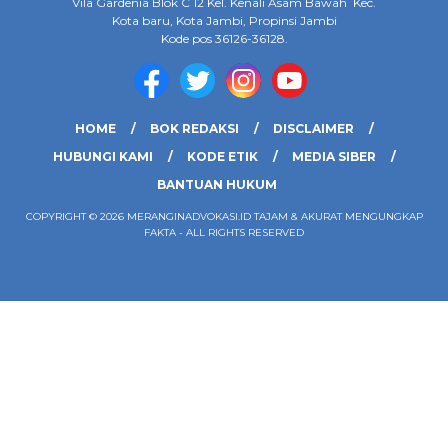
Vila Gardenia Blok C 12 Kel. Kenali Asam Bawah Kec.
Kota baru, Kota Jambi, Propinsi Jambi
Kode pos 36126-36128.
HOME
BOK REDAKSI
DISCLAIMER
HUBUNGI KAMI
KODE ETIK
MEDIA SIBER
BANTUAN HUKUM
COPYRIGHT © 2026 MERANGINADVOKASI.ID TAJAM & AKURAT MENGUNGKAP
FAKTA - ALL RIGHTS RESERVED