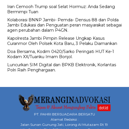
Iran Cemooh Trump soal Selat Hormuz: Anda Sedang
Bermimpi Tuan
Kolaborasi BNNP Jambi- Pemda- Densus 88 dan Polda
Jambi Edukasi dan Penguatan peran masyarakat sebagai
agen perubahan dalam P4GN.
Kapolresta Jambi Pimpin Release Ungkap Kasus
Curanmor Oleh Polsek Kota Baru, 3 Pelaku Diamankan
Doa Bersama, Kodim 0420/Sarko Peringati HUT Ke-1
Kodam XX/Tuanku Imam Bonjol.
Luncurkan SIM Digital dan BPKB Elektronik, Korlantas
Polri Raih Penghargaan.
PT. PAHRI BERSUADARA BERSATU
Alamat Redaksi :
Jalan Sunan Gunung Jati, Lorong Al Mutazam Rt 19