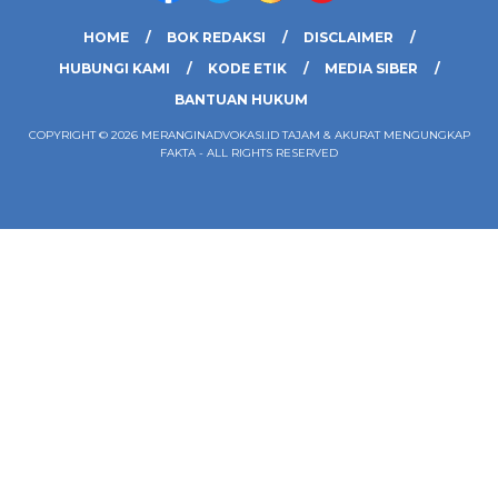
HOME
BOK REDAKSI
DISCLAIMER
HUBUNGI KAMI
KODE ETIK
MEDIA SIBER
BANTUAN HUKUM
COPYRIGHT © 2026 MERANGINADVOKASI.ID TAJAM & AKURAT MENGUNGKAP
FAKTA - ALL RIGHTS RESERVED