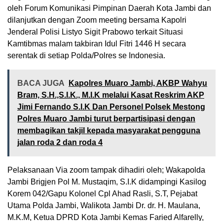
oleh Forum Komunikasi Pimpinan Daerah Kota Jambi dan
dilanjutkan dengan Zoom meeting bersama Kapolri
Jenderal Polisi Listyo Sigit Prabowo terkait Situasi
Kamtibmas malam takbiran Idul Fitri 1446 H secara
serentak di setiap Polda/Polres se Indonesia.
BACA JUGA
Kapolres Muaro Jambi, AKBP Wahyu
Bram, S.H.,S.I.K., M.I.K melalui Kasat Reskrim AKP
Jimi Fernando S.I.K Dan Personel Polsek Mestong
Polres Muaro Jambi turut berpartisipasi dengan
membagikan takjil kepada masyarakat pengguna
jalan roda 2 dan roda 4
Pelaksanaan Via zoom tampak dihadiri oleh; Wakapolda
Jambi Brigjen Pol M. Mustaqim, S.I.K didampingi Kasilog
Korem 042/Gapu Kolonel Cpl Ahad Rasli, S.T, Pejabat
Utama Polda Jambi, Walikota Jambi Dr. dr. H. Maulana,
M.K.M, Ketua DPRD Kota Jambi Kemas Faried Alfarelly,