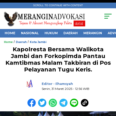
SCROLL TO CONTINUE WITH CONTENT
HOME
NASIONAL
HUKUM
DAERAH
MERANGIN
ADV
/
/
Home
Daerah
Kota Jambi
Kapolresta Bersama Walikota
Jambi dan Forkopimda Pantau
Kamtibmas Malam Takbiran di Pos
Pelayanan Tugu Keris.
.
Editor - Ilhamsyah
Senin, 31 Maret 2025 - 12:56 WIB