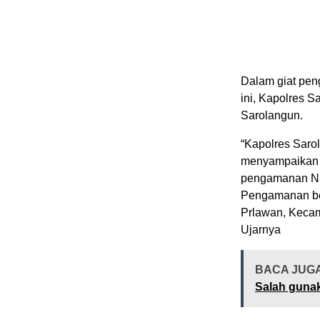
Dalam giat pen
ini, Kapolres 
Sarolangun.
“Kapolres Saro
menyampaikan 
pengamanan Nata
Pengamanan be
Prlawan, Keca
Ujarnya
BACA JUG
Salah gunak