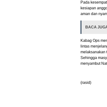
Pada kesempat
kesiapan angg
aman dan nyam
BACA JUG
Kabag Ops men
lintas menjela
melaksanakan tu
Sehingga masy
menyambut Nata
(rasid)