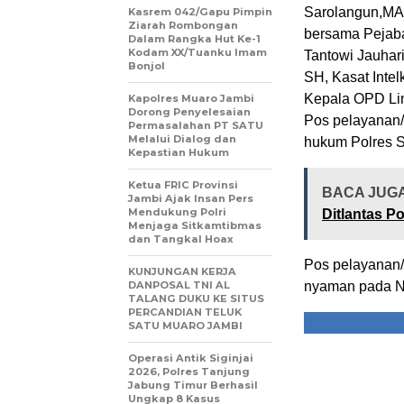
Sarolangun,MA 
Kasrem 042/Gapu Pimpin
Ziarah Rombongan
bersama Pejaba
Dalam Rangka Hut Ke-1
Kodam XX/Tuanku Imam
Tantowi Jauhar
Bonjol
SH, Kasat Inte
Kepala OPD Li
Kapolres Muaro Jambi
Dorong Penyelesaian
Pos pelayanan/
Permasalahan PT SATU
Melalui Dialog dan
hukum Polres S
Kepastian Hukum
Ketua FRIC Provinsi
BACA JUG
Jambi Ajak Insan Pers
Mendukung Polri
Ditlantas P
Menjaga Sitkamtibmas
dan Tangkal Hoax
Pos pelayanan/
KUNJUNGAN KERJA
DANPOSAL TNI AL
nyaman pada Na
TALANG DUKU KE SITUS
PERCANDIAN TELUK
SATU MUARO JAMBI
Operasi Antik Siginjai
2026, Polres Tanjung
Jabung Timur Berhasil
Ungkap 8 Kasus