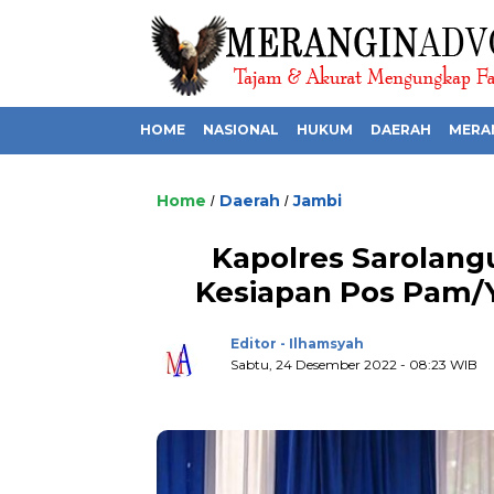
HOME
NASIONAL
HUKUM
DAERAH
MERA
Home
Daerah
Jambi
/
/
Kapolres Sarolan
Kesiapan Pos Pam/
Editor - Ilhamsyah
Sabtu, 24 Desember 2022 - 08:23 WIB