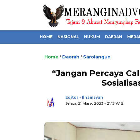
HOME
NASIONAL
HUKUM
DAERAH
MERA
Home
Daerah
Sarolangun
/
/
“Jangan Percaya Cal
Sosialisa
Editor - Ilhamsyah
Selasa, 21 Maret 2023 - 21:13 WIB