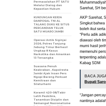
Permasalahan PT SATU
Muhammadiyah S
Melalui Dialog dan
Sarehat, SH be
Kepastian Hukum
AKP Sarehat, 
KUNJUNGAN KERJA
DANPOSAL TNI AL
Singkut bahwa 
TALANG DUKU KE SITUS
PERCANDIAN TELUK
boleh ikut serta
SATU MUARO JAMBI
“Perlu adik adi
diawasi oleh ti
Operasi Antik Siginjai
2026, Polres Tanjung
murni hasil jer
Jabung Timur Berhasil
Ungkap 8 Kasus
memenuhi persy
Narkotika dan Amankan
terpenting adal
13 Tersangka
Kabag SDM
Suasana Penuh
Keakraban , Kapolresta
Jambi Ajak Insan Pers
BACA JUG
Ngopi Bareng Perkuat
Kemitraan dan
Bupati Sar
Silaturhami
Koramil 420-08/Tabir
“Jangan percay
Latih Paskibra,
Tanamkan Disiplin dan
nantinya adalah
Semangat Nasionalisme