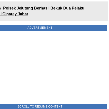
A
Polsek Jelutung Berhasil Bekuk Dua Pelaku
i Ciparay Jabar
ADVERTISEMENT
SCROLL TO RESUME CONTENT