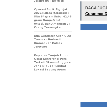
Jelang HUT ke-81 RI
BACA JUG
Operasi Antik Siginjai
2026 Polres Merangin :
Curanmor D
Sita 64 gram Sabu, 42,46
gram Ganja, 5 butir
extasi, dan Amankan 21
Orang Tersangka
Dua Gengster Akan COD
Tawuran Berhasil
Diamankan Polsek
Jelutung
Kapolres Tanjab Timur
Gelar Konferensi Pers
Terkait Oknum Anggota
yang Diduga Terlibat
Lokasi Sabung Ayam