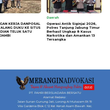
Daerah
GAN KERJA DANPOSAL
Operasi Antik Siginjai 2026,
TALANG DUKU KE SITUS
Polres Tanjung Jabung Timur
DIAN TELUK SATU
Berhasil Ungkap 8 Kasus
JAMBI
Narkotika dan Amankan 13
Tersangka
PT. PAHRI BERSUADARA BERSATU
Alamat Redaksi :
Jalan Sunan Gunung Jati, Lorong Al Mutazam Rt 19
Vila Gardenia Blok C 12 Kel. Kenali Asam Bawah Kec.