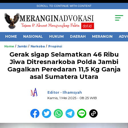
SCROLL TO CONTINUE WITH CONTENT
HOME
NASIONAL
HUKUM
DAERAH
MERANGIN
ADV
/
/
/
Home
Jambi
Narkoba
Propinsi
Gerak sigap Selamatkan 46 Ribu
Jiwa Ditresnarkoba Polda Jambi
Gagalkan Peredaran 11,5 Kg Ganja
asal Sumatera Utara
.
Editor - Ilhamsyah
Kamis, 1 Mei 2025 - 08:25 WIB