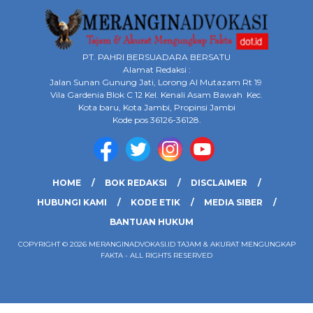
PT. PAHRI BERSUADARA BERSATU
Alamat Redaksi :
Jalan Sunan Gunung Jati, Lorong Al Mutazam Rt 19
Vila Gardenia Blok C 12 Kel. Kenali Asam Bawah Kec.
Kota baru, Kota Jambi, Propinsi Jambi
Kode pos 36126-36128.
HOME
BOK REDAKSI
DISCLAIMER
HUBUNGI KAMI
KODE ETIK
MEDIA SIBER
BANTUAN HUKUM
COPYRIGHT © 2026 MERANGINADVOKASI.ID TAJAM & AKURAT MENGUNGKAP
FAKTA - ALL RIGHTS RESERVED