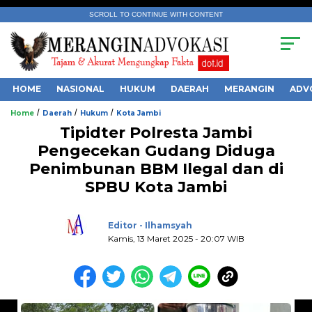
SCROLL TO CONTINUE WITH CONTENT
HOME
NASIONAL
HUKUM
DAERAH
MERANGIN
ADV
/
/
/
Home
Daerah
Hukum
Kota Jambi
Tipidter Polresta Jambi
Pengecekan Gudang Diduga
Penimbunan BBM Ilegal dan di
SPBU Kota Jambi
.
Editor - Ilhamsyah
Kamis, 13 Maret 2025 - 20:07 WIB