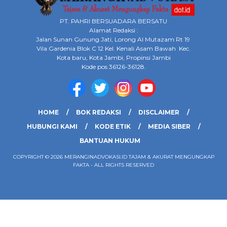
PT. PAHRI BERSUADARA BERSATU
Alamat Redaksi :
Jalan Sunan Gunung Jati, Lorong Al Mutazam Rt 19
Vila Gardenia Blok C 12 Kel. Kenali Asam Bawah Kec.
Kota baru, Kota Jambi, Propinsi Jambi
Kode pos 36126-36128.
HOME
BOK REDAKSI
DISCLAIMER
HUBUNGI KAMI
KODE ETIK
MEDIA SIBER
BANTUAN HUKUM
COPYRIGHT © 2026 MERANGINADVOKASI.ID TAJAM & AKURAT MENGUNGKAP
FAKTA - ALL RIGHTS RESERVED