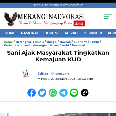
SCROLL TO CONTINUE WITH CONTENT
HOME
NASIONAL
HUKUM
DAERAH
MERANGIN
ADV
/
/
/
/
/
/
/
Home
Batanghari
Bisnis
Bungo
Daerah
Ekonomi
Jambi
/
/
/
/
Kerinci
Kriminal
Merangin
Muaro Jambi
Nasional
Sani Ajak Masyarakat Tingkatkan
Kemajuan KUD
.
Editor - Ilhamsyah
Minggu, 29 Januari 2023 - 21:02 WIB