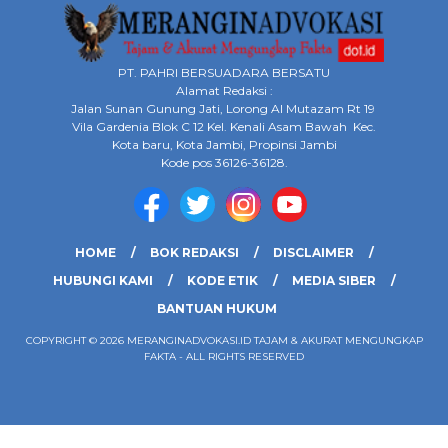
PT. PAHRI BERSUADARA BERSATU
Alamat Redaksi :
Jalan Sunan Gunung Jati, Lorong Al Mutazam Rt 19
Vila Gardenia Blok C 12 Kel. Kenali Asam Bawah Kec.
Kota baru, Kota Jambi, Propinsi Jambi
Kode pos 36126-36128.
HOME
BOK REDAKSI
DISCLAIMER
HUBUNGI KAMI
KODE ETIK
MEDIA SIBER
BANTUAN HUKUM
COPYRIGHT © 2026 MERANGINADVOKASI.ID TAJAM & AKURAT MENGUNGKAP
FAKTA - ALL RIGHTS RESERVED