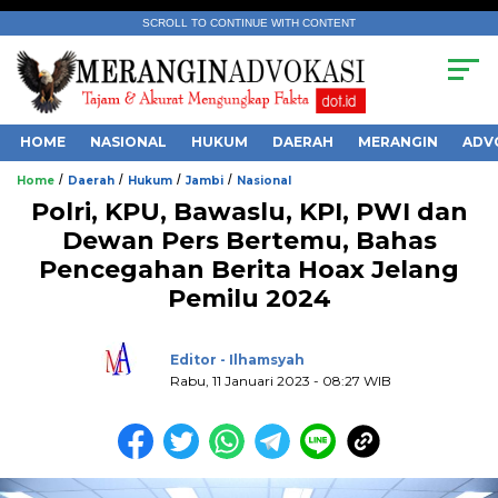
SCROLL TO CONTINUE WITH CONTENT
HOME
NASIONAL
HUKUM
DAERAH
MERANGIN
ADV
/
/
/
/
Home
Daerah
Hukum
Jambi
Nasional
Polri, KPU, Bawaslu, KPI, PWI dan
Dewan Pers Bertemu, Bahas
Pencegahan Berita Hoax Jelang
Pemilu 2024
.
Editor - Ilhamsyah
Rabu, 11 Januari 2023 - 08:27 WIB