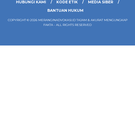
HUBUNGI KAMI
KODE ETIK
MEDIA SIBER
BANTUAN HUKUM
COPYRIGHT © 2026 MERANGINADVOKASI.ID TAJAM & AKURAT MENGUNGKAP
FAKTA - ALL RIGHTS RESERVED