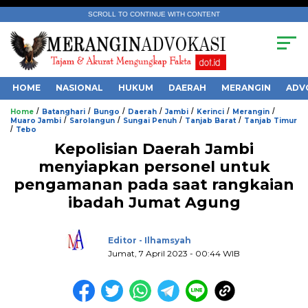
SCROLL TO CONTINUE WITH CONTENT
HOME
NASIONAL
HUKUM
DAERAH
MERANGIN
ADV
/
/
/
/
/
/
/
Home
Batanghari
Bungo
Daerah
Jambi
Kerinci
Merangin
/
/
/
/
Muaro Jambi
Sarolangun
Sungai Penuh
Tanjab Barat
Tanjab Timur
/
Tebo
Kepolisian Daerah Jambi
menyiapkan personel untuk
pengamanan pada saat rangkaian
.
ibadah Jumat Agung
Editor - Ilhamsyah
Jumat, 7 April 2023 - 00:44 WIB