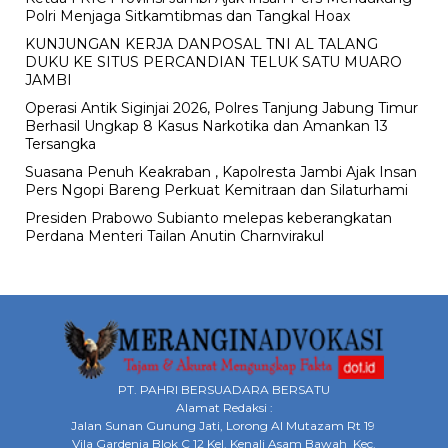
Polri Menjaga Sitkamtibmas dan Tangkal Hoax
KUNJUNGAN KERJA DANPOSAL TNI AL TALANG
DUKU KE SITUS PERCANDIAN TELUK SATU MUARO
JAMBI
Operasi Antik Siginjai 2026, Polres Tanjung Jabung Timur
Berhasil Ungkap 8 Kasus Narkotika dan Amankan 13
Tersangka
Suasana Penuh Keakraban , Kapolresta Jambi Ajak Insan
Pers Ngopi Bareng Perkuat Kemitraan dan Silaturhami
Presiden Prabowo Subianto melepas keberangkatan
Perdana Menteri Tailan Anutin Charnvirakul
PT. PAHRI BERSUADARA BERSATU
Alamat Redaksi :
Jalan Sunan Gunung Jati, Lorong Al Mutazam Rt 19
Vila Gardenia Blok C 12 Kel. Kenali Asam Bawah Kec.