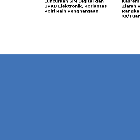
Luncurkan SIM Digital dan
Kasrem
BPKB Elektronik, Korlantas
Ziarah
Polri Raih Penghargaan.
Rangka
XX/Tuan