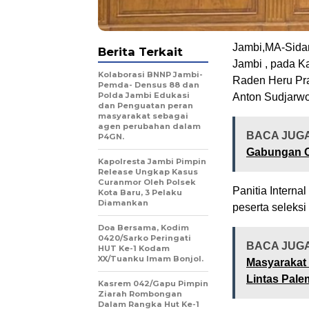
Jambi,MA-Sidan
Berita Terkait
Jambi , pada K
Kolaborasi BNNP Jambi-
Raden Heru Pra
Pemda- Densus 88 dan
Polda Jambi Edukasi
Anton Sudjarwo
dan Penguatan peran
masyarakat sebagai
agen perubahan dalam
BACA JUG
P4GN.
Gabungan O
Kapolresta Jambi Pimpin
Release Ungkap Kasus
Curanmor Oleh Polsek
Panitia Interna
Kota Baru, 3 Pelaku
Diamankan
peserta seleksi
Doa Bersama, Kodim
0420/Sarko Peringati
BACA JUG
HUT Ke-1 Kodam
XX/Tuanku Imam Bonjol.
Masyarakat 
Lintas Pal
Kasrem 042/Gapu Pimpin
Ziarah Rombongan
Dalam Rangka Hut Ke-1