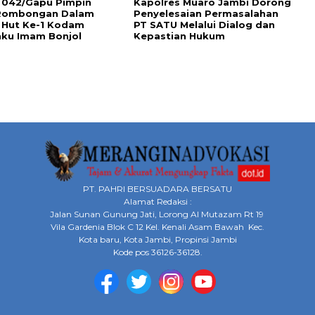
 042/Gapu Pimpin
Kapolres Muaro Jambi Dorong
 Rombongan Dalam
Penyelesaian Permasalahan
 Hut Ke-1 Kodam
PT SATU Melalui Dialog dan
ku Imam Bonjol
Kepastian Hukum
PT. PAHRI BERSUADARA BERSATU
Alamat Redaksi :
Jalan Sunan Gunung Jati, Lorong Al Mutazam Rt 19
Vila Gardenia Blok C 12 Kel. Kenali Asam Bawah Kec.
Kota baru, Kota Jambi, Propinsi Jambi
Kode pos 36126-36128.