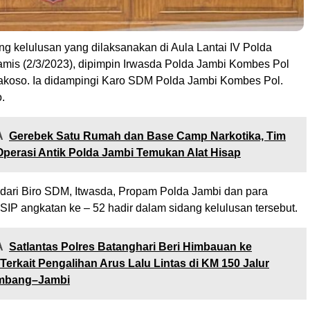
g kelulusan yang dilaksanakan di Aula Lantai IV Polda
amis (2/3/2023), dipimpin Irwasda Polda Jambi Kombes Pol
koso. Ia didampingi Karo SDM Polda Jambi Kombes Pol.
.
A
Gerebek Satu Rumah dan Base Camp Narkotika, Tim
perasi Antik Polda Jambi Temukan Alat Hisap
l dari Biro SDM, Itwasda, Propam Polda Jambi dan para
 SIP angkatan ke – 52 hadir dalam sidang kelulusan tersebut.
A
Satlantas Polres Batanghari Beri Himbauan ke
Terkait Pengalihan Arus Lalu Lintas di KM 150 Jalur
embang–Jambi