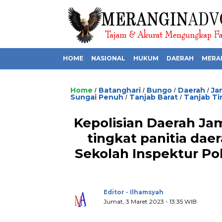
HOME
NASIONAL
HUKUM
DAERAH
MERA
Home
Batanghari
Bungo
Daerah
Ja
/
/
/
/
Sungai Penuh
Tanjab Barat
Tanjab Ti
/
/
Kepolisian Daerah Ja
tingkat panitia dae
Sekolah Inspektur Pol
Editor - Ilhamsyah
Jumat, 3 Maret 2023 - 13:35 WIB