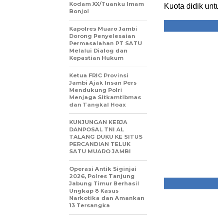
Kodam XX/Tuanku Imam
Kuota didik un
Bonjol
Kapolres Muaro Jambi
Dorong Penyelesaian
Permasalahan PT SATU
Melalui Dialog dan
Kepastian Hukum
Ketua FRIC Provinsi
Jambi Ajak Insan Pers
Mendukung Polri
Menjaga Sitkamtibmas
dan Tangkal Hoax
KUNJUNGAN KERJA
DANPOSAL TNI AL
TALANG DUKU KE SITUS
PERCANDIAN TELUK
SATU MUARO JAMBI
Operasi Antik Siginjai
2026, Polres Tanjung
Jabung Timur Berhasil
Ungkap 8 Kasus
Narkotika dan Amankan
13 Tersangka