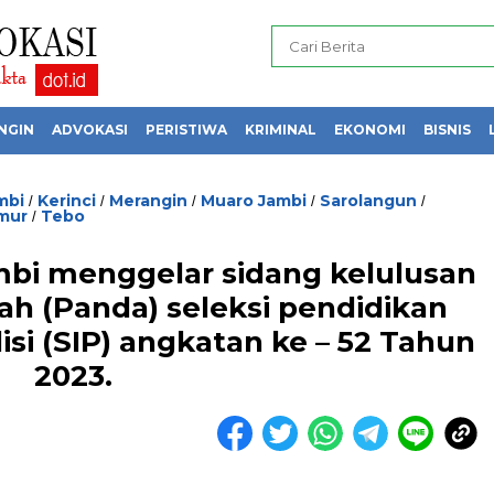
NGIN
ADVOKASI
PERISTIWA
KRIMINAL
EKONOMI
BISNIS
mbi
Kerinci
Merangin
Muaro Jambi
Sarolangun
/
/
/
/
/
mur
Tebo
/
mbi menggelar sidang kelulusan
rah (Panda) seleksi pendidikan
isi (SIP) angkatan ke – 52 Tahun
2023.