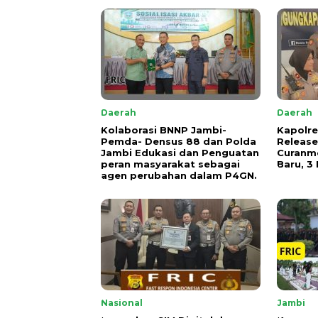
Daerah
Daerah
Kolaborasi BNNP Jambi-
Kapolre
Pemda- Densus 88 dan Polda
Releas
Jambi Edukasi dan Penguatan
Curanmo
peran masyarakat sebagai
Baru, 3
agen perubahan dalam P4GN.
Nasional
Jambi