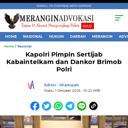
SCROLL TO CONTINUE WITH CONTENT
HOME
NASIONAL
HUKUM
DAERAH
MERANGIN
ADV
/
Home
Nasional
Kapolri Pimpin Sertijab
Kabaintelkam dan Dankor Brimob
Polri
.
Editor - Ilhamsyah
Rabu, 1 Oktober 2025 - 10:22 WIB