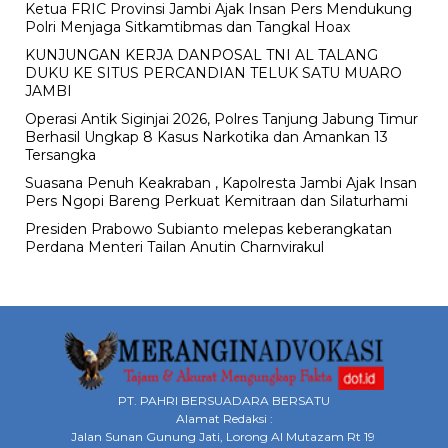
Ketua FRIC Provinsi Jambi Ajak Insan Pers Mendukung
Polri Menjaga Sitkamtibmas dan Tangkal Hoax
KUNJUNGAN KERJA DANPOSAL TNI AL TALANG
DUKU KE SITUS PERCANDIAN TELUK SATU MUARO
JAMBI
Operasi Antik Siginjai 2026, Polres Tanjung Jabung Timur
Berhasil Ungkap 8 Kasus Narkotika dan Amankan 13
Tersangka
Suasana Penuh Keakraban , Kapolresta Jambi Ajak Insan
Pers Ngopi Bareng Perkuat Kemitraan dan Silaturhami
Presiden Prabowo Subianto melepas keberangkatan
Perdana Menteri Tailan Anutin Charnvirakul
PT. PAHRI BERSUADARA BERSATU
Alamat Redaksi :
Jalan Sunan Gunung Jati, Lorong Al Mutazam Rt 19