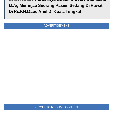
M.Ag Meninjau Seorang Pasien Sedang Di Rawat
Di Rs.KH.Daud Arief Di Kuala Tungkal
ADVERTISEMENT
SCROLL TO RESUME CONTENT