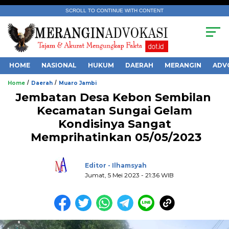
SCROLL TO CONTINUE WITH CONTENT
HOME
NASIONAL
HUKUM
DAERAH
MERANGIN
ADV
/
/
Home
Daerah
Muaro Jambi
Jembatan Desa Kebon Sembilan
Kecamatan Sungai Gelam
Kondisinya Sangat
Memprihatinkan 05/05/2023
.
Editor - Ilhamsyah
Jumat, 5 Mei 2023 - 21:36 WIB