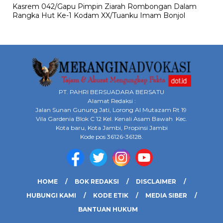
Kasrem 042/Gapu Pimpin Ziarah Rombongan Dalam
Rangka Hut Ke-1 Kodam XX/Tuanku Imam Bonjol
PT. PAHRI BERSUADARA BERSATU
Alamat Redaksi :
Jalan Sunan Gunung Jati, Lorong Al Mutazam Rt 19
Vila Gardenia Blok C 12 Kel. Kenali Asam Bawah Kec.
Kota baru, Kota Jambi, Propinsi Jambi
Kode pos 36126-36128.
HOME
BOK REDAKSI
DISCLAIMER
HUBUNGI KAMI
KODE ETIK
MEDIA SIBER
BANTUAN HUKUM