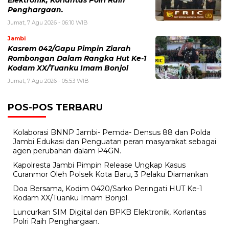
Elektronik, Korlantas Polri Raih
Penghargaan.
Jumat, 7 Agu 2026 - 06:10 WIB
Jambi
Kasrem 042/Gapu Pimpin Ziarah
Rombongan Dalam Rangka Hut Ke-1
Kodam XX/Tuanku Imam Bonjol
Jumat, 7 Agu 2026 - 05:53 WIB
POS-POS TERBARU
Kolaborasi BNNP Jambi- Pemda- Densus 88 dan Polda
Jambi Edukasi dan Penguatan peran masyarakat sebagai
agen perubahan dalam P4GN.
Kapolresta Jambi Pimpin Release Ungkap Kasus
Curanmor Oleh Polsek Kota Baru, 3 Pelaku Diamankan
Doa Bersama, Kodim 0420/Sarko Peringati HUT Ke-1
Kodam XX/Tuanku Imam Bonjol.
Luncurkan SIM Digital dan BPKB Elektronik, Korlantas
Polri Raih Penghargaan.